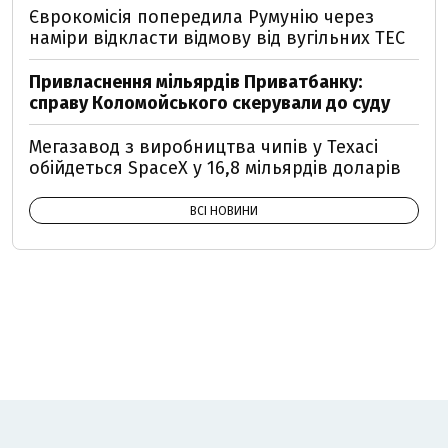
Єврокомісія попередила Румунію через
наміри відкласти відмову від вугільних ТЕС
Привласнення мільярдів Приватбанку:
справу Коломойського скерували до суду
Мегазавод з виробництва чипів у Техасі
обійдеться SpaceX у 16,8 мільярдів доларів
ВСІ НОВИНИ