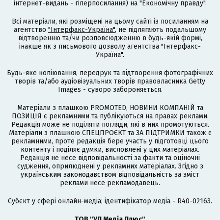
інтернет-видань - гіперпосилання) на "Економічну правду".
Всі матеріали, які розміщені на цьому сайті із посиланням на
агентство
"Інтерфакс-Україна"
, не підлягають подальшому
відтворенню та/чи розповсюдженню в будь-якій формі,
інакше як з письмового дозволу агентства "Інтерфакс-
Україна".
Будь-яке копіювання, передрук та відтворення фотографічних
творів та/або аудіовізуальних творів правовласника Getty
Images - суворо забороняється.
Матеріали з плашкою PROMOTED, НОВИНИ КОМПАНІЙ та
ПОЗИЦІЯ є рекламними та публікуються на правах реклами.
Редакція може не поділяти погляди, які в них промотуються.
Матеріали з плашкою СПЕЦПРОЄКТ та ЗА ПІДТРИМКИ також є
рекламними, проте редакція бере участь у підготовці цього
контенту і поділяє думки, висловлені у цих матеріалах.
Редакція не несе відповідальності за факти та оціночні
судження, оприлюднені у рекламних матеріалах. Згідно з
українським законодавством відповідальність за зміст
реклами несе рекламодавець.
Cубєкт у сфері онлайн-медіа; ідентифікатор медіа - R40-02163.
ТОВ "УП Медіа Плюс"