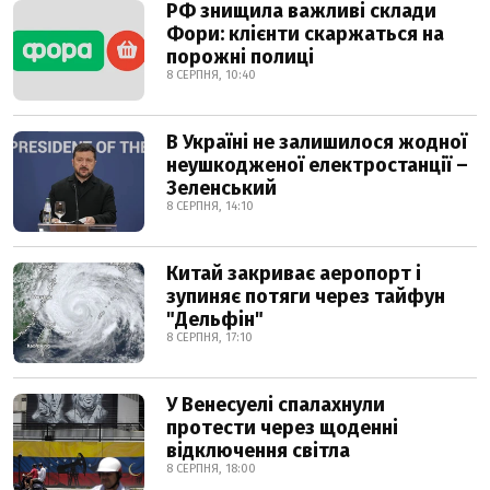
РФ знищила важливі склади
Фори: клієнти скаржаться на
порожні полиці
8 СЕРПНЯ, 10:40
В Україні не залишилося жодної
неушкодженої електростанції –
Зеленський
8 СЕРПНЯ, 14:10
Китай закриває аеропорт і
зупиняє потяги через тайфун
"Дельфін"
8 СЕРПНЯ, 17:10
У Венесуелі спалахнули
протести через щоденні
відключення світла
8 СЕРПНЯ, 18:00