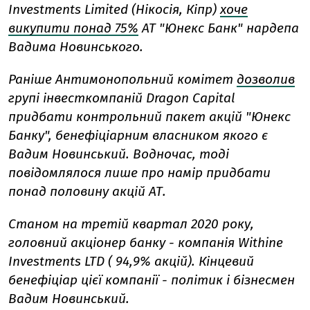
Investments Limited (Нікосія, Кіпр)
хоче
викупити понад 75%
АТ "Юнекс Банк" нардепа
Вадима Новинського.
Раніше Антимонопольний комітет
дозволив
групі інвесткомпаній Dragon Capital
придбати контрольний пакет акцій "Юнекс
Банку", бенефіціарним власником якого є
Вадим Новинський. Водночас, тоді
повідомлялося лише про намір придбати
понад половину акцій АТ.
Станом на третій квартал 2020 року,
головний акціонер банку - компанія Withine
Investments LTD ( 94,9% акцій). Кінцевий
бенефіціар цієї компанії - політик і бізнесмен
Вадим Новинський.