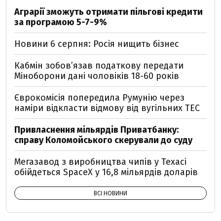
Аграрії зможуть отримати пільгові кредити
за програмою 5-7-9%
Новини 6 серпня: Росія нищить бізнес
Кабмін зобовʼязав податкову передати
Міноборони дані чоловіків 18-60 років
Єврокомісія попередила Румунію через
наміри відкласти відмову від вугільних ТЕС
Привласнення мільярдів Приватбанку:
справу Коломойського скерували до суду
Мегазавод з виробництва чипів у Техасі
обійдеться SpaceX у 16,8 мільярдів доларів
ВСІ НОВИНИ