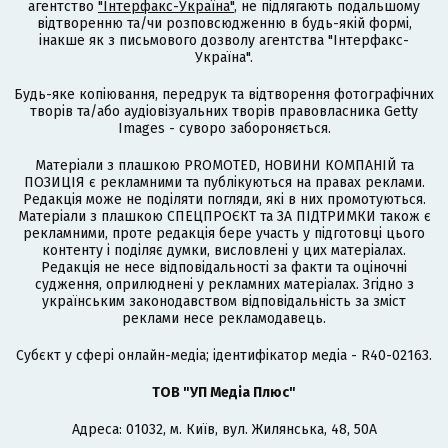
агентство
"Інтерфакс-Україна"
, не підлягають подальшому
відтворенню та/чи розповсюдженню в будь-якій формі,
інакше як з письмового дозволу агентства "Інтерфакс-
Україна".
Будь-яке копіювання, передрук та відтворення фотографічних
творів та/або аудіовізуальних творів правовласника Getty
Images - суворо забороняється.
Матеріали з плашкою PROMOTED, НОВИНИ КОМПАНІЙ та
ПОЗИЦІЯ є рекламними та публікуються на правах реклами.
Редакція може не поділяти погляди, які в них промотуються.
Матеріали з плашкою СПЕЦПРОЄКТ та ЗА ПІДТРИМКИ також є
рекламними, проте редакція бере участь у підготовці цього
контенту і поділяє думки, висловлені у цих матеріалах.
Редакція не несе відповідальності за факти та оціночні
судження, оприлюднені у рекламних матеріалах. Згідно з
українським законодавством відповідальність за зміст
реклами несе рекламодавець.
Cубєкт у сфері онлайн-медіа; ідентифікатор медіа - R40-02163.
ТОВ "УП Медіа Плюс"
Адреса: 01032, м. Київ, вул. Жилянська, 48, 50А