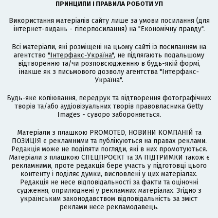
ПРИНЦИПИ І ПРАВИЛА РОБОТИ УП
Використання матеріалів сайту лише за умови посилання (для
інтернет-видань - гіперпосилання) на "Економічну правду".
Всі матеріали, які розміщені на цьому сайті із посиланням на
агентство
"Інтерфакс-Україна"
, не підлягають подальшому
відтворенню та/чи розповсюдженню в будь-якій формі,
інакше як з письмового дозволу агентства "Інтерфакс-
Україна".
Будь-яке копіювання, передрук та відтворення фотографічних
творів та/або аудіовізуальних творів правовласника Getty
Images - суворо забороняється.
Матеріали з плашкою PROMOTED, НОВИНИ КОМПАНІЙ та
ПОЗИЦІЯ є рекламними та публікуються на правах реклами.
Редакція може не поділяти погляди, які в них промотуються.
Матеріали з плашкою СПЕЦПРОЄКТ та ЗА ПІДТРИМКИ також є
рекламними, проте редакція бере участь у підготовці цього
контенту і поділяє думки, висловлені у цих матеріалах.
Редакція не несе відповідальності за факти та оціночні
судження, оприлюднені у рекламних матеріалах. Згідно з
українським законодавством відповідальність за зміст
реклами несе рекламодавець.