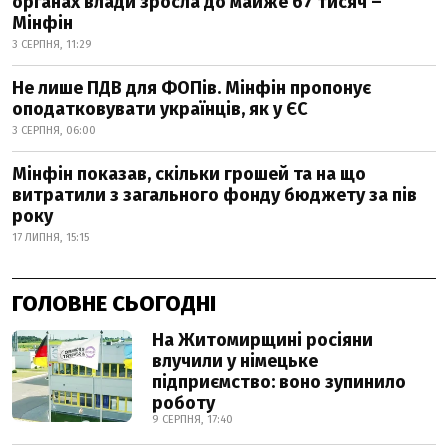
органах влади зросла до майже 67 тисяч –
Мінфін
3 СЕРПНЯ, 11:29
Не лише ПДВ для ФОПів. Мінфін пропонує
оподатковувати українців, як у ЄС
3 СЕРПНЯ, 06:00
Мінфін показав, скільки грошей та на що
витратили з загального фонду бюджету за пів
року
17 ЛИПНЯ, 15:15
ГОЛОВНЕ СЬОГОДНІ
На Житомирщині росіяни
влучили у німецьке
підприємство: воно зупинило
роботу
9 СЕРПНЯ, 17:40