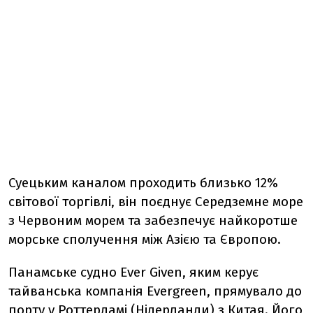
Суецьким каналом проходить близько 12%
світової торгівлі, він поєднує Середземне море
з Червоним морем та забезпечує найкоротше
морське сполучення між Азією та Європою.
Панамське судно Ever Given, яким керує
тайванська компанія Evergreen, прямувало до
порту у Роттердамі (Нідерланди) з Китая. Його