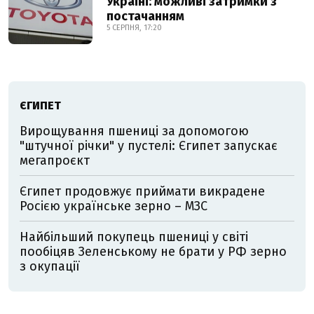
Україні: можливі затримки з
постачанням
5 СЕРПНЯ, 17:20
ЄГИПЕТ
Вирощування пшениці за допомогою
"штучної річки" у пустелі: Єгипет запускає
мегапроєкт
Єгипет продовжує приймати викрадене
Росією українське зерно – МЗС
Найбільший покупець пшениці у світі
пообіцяв Зеленському не брати у РФ зерно
з окупації