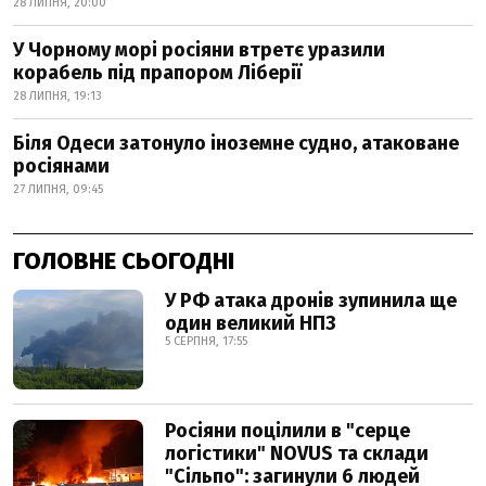
28 ЛИПНЯ, 20:00
У Чорному морі росіяни втретє уразили
корабель під прапором Ліберії
28 ЛИПНЯ, 19:13
Біля Одеси затонуло іноземне судно, атаковане
росіянами
27 ЛИПНЯ, 09:45
ГОЛОВНЕ СЬОГОДНІ
У РФ атака дронів зупинила ще
один великий НПЗ
5 СЕРПНЯ, 17:55
Росіяни поцілили в "серце
логістики" NOVUS та склади
"Сільпо": загинули 6 людей