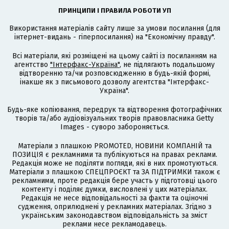
ПРИНЦИПИ І ПРАВИЛА РОБОТИ УП
Використання матеріалів сайту лише за умови посилання (для
інтернет-видань - гіперпосилання) на "Економічну правду".
Всі матеріали, які розміщені на цьому сайті із посиланням на
агентство
"Інтерфакс-Україна"
, не підлягають подальшому
відтворенню та/чи розповсюдженню в будь-якій формі,
інакше як з письмового дозволу агентства "Інтерфакс-
Україна".
Будь-яке копіювання, передрук та відтворення фотографічних
творів та/або аудіовізуальних творів правовласника Getty
Images - суворо забороняється.
Матеріали з плашкою PROMOTED, НОВИНИ КОМПАНІЙ та
ПОЗИЦІЯ є рекламними та публікуються на правах реклами.
Редакція може не поділяти погляди, які в них промотуються.
Матеріали з плашкою СПЕЦПРОЄКТ та ЗА ПІДТРИМКИ також є
рекламними, проте редакція бере участь у підготовці цього
контенту і поділяє думки, висловлені у цих матеріалах.
Редакція не несе відповідальності за факти та оціночні
судження, оприлюднені у рекламних матеріалах. Згідно з
українським законодавством відповідальність за зміст
реклами несе рекламодавець.