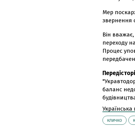
Мер поскарж
звернення с
Він вважає
переходу на
Процес упов
передбачен
Передістор
"Укравтодо
баланс нед
будівництва
Українська
КЛИЧКО