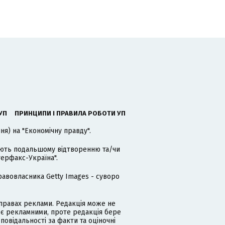
УП
ПРИНЦИПИ І ПРАВИЛА РОБОТИ УП
я) на "Економічну правду".
гають подальшому відтворенню та/чи
терфакс-Україна".
равовласника Getty Images - суворо
равах реклами. Редакція може не
 є рекламними, проте редакція бере
дповідальності за факти та оціночні