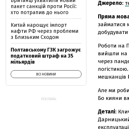
Британці ухвалили новий
Джерело
:
т
пакет санкцій проти Росії:
хто потрапив до нього
Пряма мов
займатися м
Китай нарощує імпорт
нафти РФ через проблеми
добудувати 
з Близьким Сходом
Роботи на П
Полтавському ГЗК загрожує
вийшли на ф
податковий штраф на 35
через панде
мільярдів
логістикою.
ВСІ НОВИНИ
мешканців Р
Але ми роби
Бо кияни вж
РЕКЛАМА:
Деталі
: Кли
Дарницький 
експлуатаці