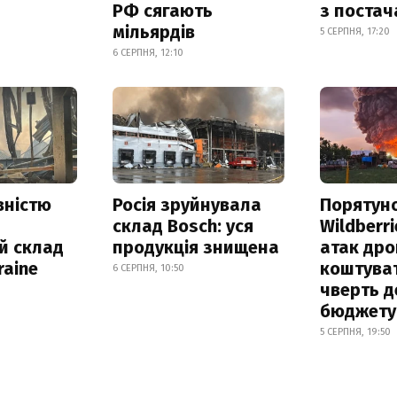
РФ сягають
з поста
мільярдів
5 СЕРПНЯ, 17:20
6 СЕРПНЯ, 12:10
вністю
Росія зруйнувала
Порятун
склад Bosch: уся
Wildberri
й склад
продукція знищена
атак дро
raine
коштува
6 СЕРПНЯ, 10:50
чверть д
бюджету
5 СЕРПНЯ, 19:50