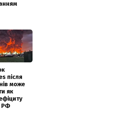
чанням
ок
es після
нів може
ти як
ефіциту
 РФ