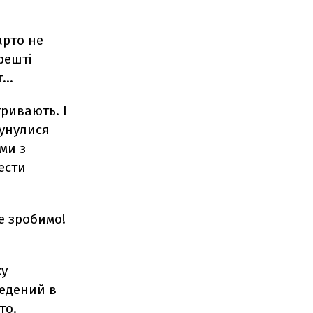
арто не
решті
т…
ривають. І
сунулися
ми з
ести
е зробимо!
ку
ведений в
то.