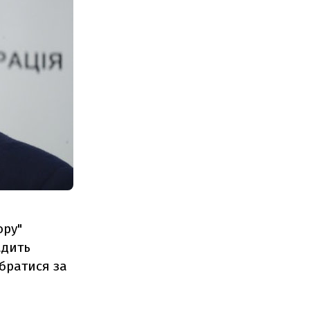
ору"
адить
 братися за