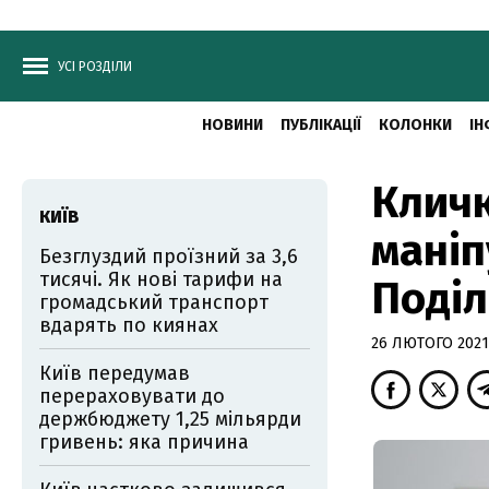
УСІ РОЗДІЛИ
НОВИНИ
ПУБЛІКАЦІЇ
КОЛОНКИ
ІН
Кличк
КИЇВ
маніп
Безглуздий проїзний за 3,6
тисячі. Як нові тарифи на
Поділ
громадський транспорт
вдарять по киянах
26 ЛЮТОГО 2021,
Київ передумав
перераховувати до
держбюджету 1,25 мільярди
гривень: яка причина