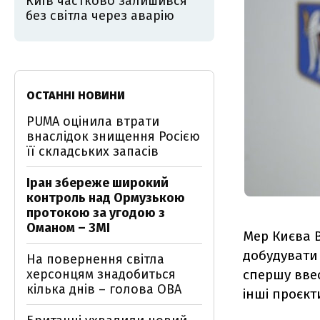
Київ частково залишився
без світла через аварію
ОСТАННІ НОВИНИ
PUMA оцінила втрати
внаслідок знищення Росією
її складських запасів
Іран збереже широкий
контроль над Ормузькою
протокою за угодою з
Оманом – ЗМІ
Мер Києва В
добудувати 
На повернення світла
херсонцям знадобиться
спершу ввес
кілька днів – голова ОВА
інші проєкт