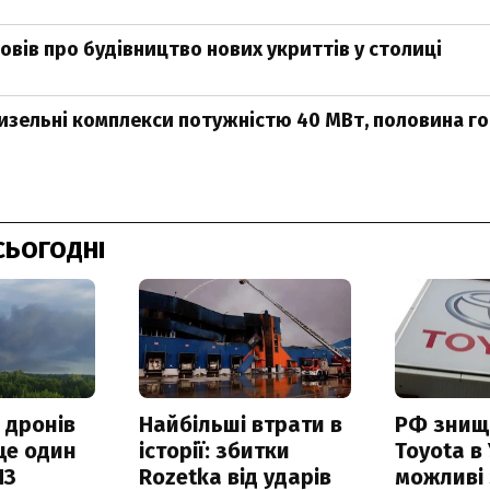
овів про будівництво нових укриттів у столиці
дизельні комплекси потужністю 40 МВт, половина го
СЬОГОДНІ
 дронів
Найбільші втрати в
РФ знищ
ще один
історії: збитки
Toyota в 
ПЗ
Rozetka від ударів
можливі