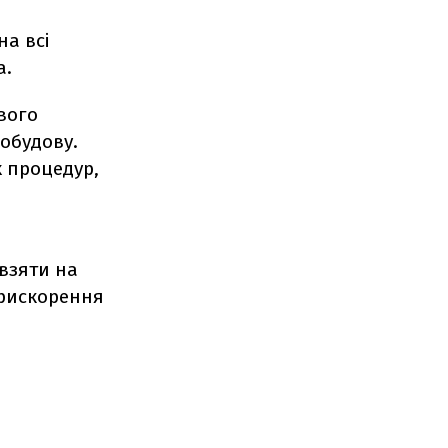
на всі
а.
вого
добудову.
х процедур,
взяти на
прискорення