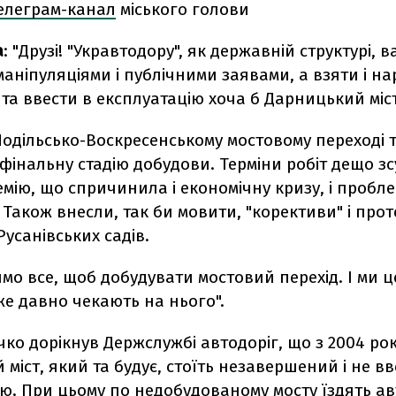
елеграм-канал
міського голови
а
: "Друзі! "Укравтодору", як державній структурі, в
аніпуляціями і публічними заявами, а взяти і на
та ввести в експлуатацію хоча б Дарницький міс
одільсько-Воскресенському мостовому переході т
інальну стадію добудови. Терміни робіт дещо з
мію, що спричинила і економічну кризу, і пробле
 Також внесли, так би мовити, "корективи" і прот
усанівських садів.
мо все, щоб добудувати мостовий перехід. І ми ц
е давно чекають на нього".
чко дорікнув Держслужбі автодоріг, що з 2004 ро
міст, який та будує, стоїть незавершений і не в
ю. При цьому по недобудованому мосту їздять ав