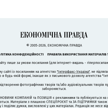
© 2005-2026, ЕКОНОМІЧНА ПРАВДА
ЛІТИКА КОНФІДЕНЦІЙНОСТІ
ПРАВИЛА ВИКОРИСТАННЯ МАТЕРІАЛІВ 
айту лише за умови посилання (для інтернет-видань - гіперпосиланн
му сайті із посиланням на агентство
"Інтерфакс-Україна"
, не підля
 будь-якій формі, інакше як з письмового дозволу агентства "Ін
відтворення фотографічних творів та/або аудіовізуальних творів п
забороняється.
НОВИНИ КОМПАНІЙ та ПОЗИЦІЯ є рекламними та публікуються на п
туються. Матеріали з плашкою СПЕЦПРОЄКТ та ЗА ПІДТРИМКИ також
 і поділяє думки, висловлені у цих матеріалах. Редакція не несе ві