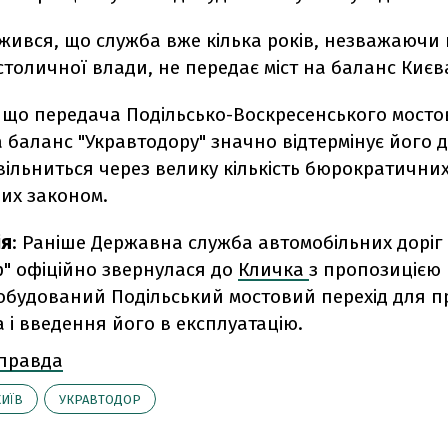
ився, що служба вже кілька років, незважаючи 
толичної влади, не передає міст на баланс Києв
, що передача Подільсько-Воскресенського мосто
 баланс "Укравтодору" значно відтермінує його 
ільниться через велику кількість бюрократични
их законом.
ія
: Раніше Державна служба автомобільних доріг
р" офіційно звернулася до
Кличка
з пропозицією 
обудований Подільський мостовий перехід для 
 і введення його в експлуатацію.
 правда
КИЇВ
УКРАВТОДОР