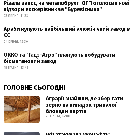
Різали завод на металобрухт: ОГП оголосив нові
підзори екскерівникам "Буревісника"
23 ЛИПНЯ, 11:33
Араби купують найбільший алюмінієвий завод в
ЄС
2 ЧЕРВНЯ, 12:30
ОККО та "Гадз-Агро" планують побудувати
біометановий завод
18 ТРАВНЯ, 13:46
ГОЛОВНЕ СЬОГОДНІ
Аграрії знайшли, де зберігати
зерно на випадок тривалої
блокади портів
7 СЕРПНЯ, 14:00
РФ атакувала Укрнафту: