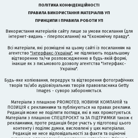
ПОЛІТИКА КОНФІДЕНЦІЙНОСТІ
ПРАВИЛА ВИКОРИСТАННЯ МАТЕРІАЛІВ УП
ПРИНЦИПИ І ПРАВИЛА РОБОТИ УП
Використання матеріалів сайту лише за умови посилання (для
інтернет-видань - гіперпосилання) на "Економічну правду".
Всі матеріали, які розміщені на цьому сайті із посиланням на
агентство
"Інтерфакс-Україна"
, не підлягають подальшому
відтворенню та/чи розповсюдженню в будь-якій формі,
інакше як з письмового дозволу агентства "Інтерфакс-
Україна".
Будь-яке копіювання, передрук та відтворення фотографічних
творів та/або аудіовізуальних творів правовласника Getty
Images - суворо забороняється.
Матеріали з плашкою PROMOTED, НОВИНИ КОМПАНІЙ та
ПОЗИЦІЯ є рекламними та публікуються на правах реклами.
Редакція може не поділяти погляди, які в них промотуються.
Матеріали з плашкою СПЕЦПРОЄКТ та ЗА ПІДТРИМКИ також є
рекламними, проте редакція бере участь у підготовці цього
контенту і поділяє думки, висловлені у цих матеріалах.
Редакція не несе відповідальності за факти та оціночні