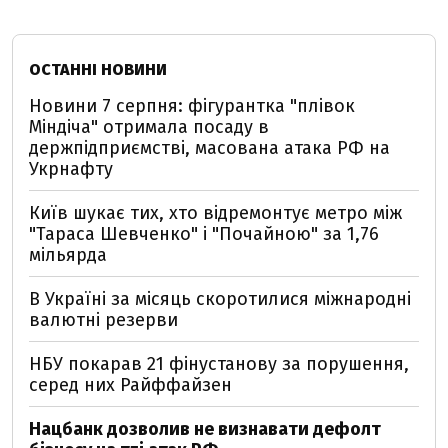
ОСТАННІ НОВИНИ
Новини 7 серпня: фігурантка "плівок
Міндіча" отримала посаду в
держпідприємстві, масована атака РФ на
Укрнафту
Київ шукає тих, хто відремонтує метро між
"Тараса Шевченко" і "Почайною" за 1,76
мільярда
В Україні за місяць скоротилися міжнародні
валютні резерви
НБУ покарав 21 фінустанову за порушення,
серед них Райффайзен
Нацбанк дозволив не визнавати дефолт