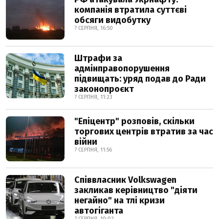
компанія втратила суттєві
обсяги видобутку
7 СЕРПНЯ, 16:50
Штрафи за
адмінправопорушення
підвищать: уряд подав до Ради
законопроєкт
7 СЕРПНЯ, 11:23
"Епіцентр" розповів, скільки
торгових центрів втратив за час
війни
7 СЕРПНЯ, 11:56
Співвласник Volkswagen
закликав керівництво "діяти
негайно" на тлі кризи
автогіганта
7 СЕРПНЯ, 10:02