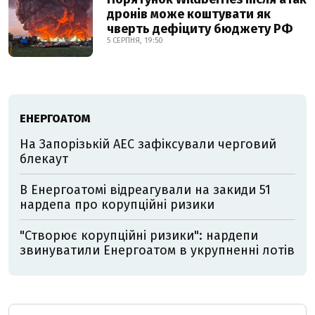
дронів може коштувати як
чверть дефіциту бюджету РФ
5 СЕРПНЯ, 19:50
ЕНЕРГОАТОМ
На Запорізькій АЕС зафіксували черговий
блекаут
В Енергоатомі відреагували на закиди 51
нардепа про корупційні ризики
"Створює корупційні ризики": нардепи
звинуватили Енергоатом в укрупненні лотів