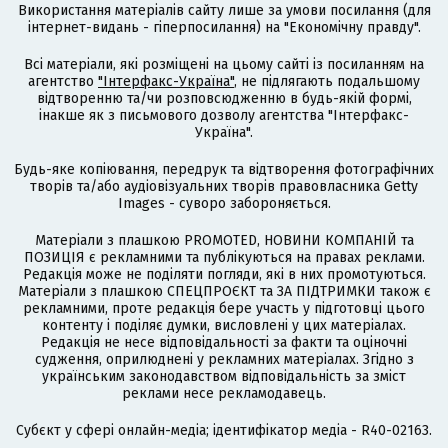
Використання матеріалів сайту лише за умови посилання (для
інтернет-видань - гіперпосилання) на "Економічну правду".
Всі матеріали, які розміщені на цьому сайті із посиланням на
агентство
"Інтерфакс-Україна"
, не підлягають подальшому
відтворенню та/чи розповсюдженню в будь-якій формі,
інакше як з письмового дозволу агентства "Інтерфакс-
Україна".
Будь-яке копіювання, передрук та відтворення фотографічних
творів та/або аудіовізуальних творів правовласника Getty
Images - суворо забороняється.
Матеріали з плашкою PROMOTED, НОВИНИ КОМПАНІЙ та
ПОЗИЦІЯ є рекламними та публікуються на правах реклами.
Редакція може не поділяти погляди, які в них промотуються.
Матеріали з плашкою СПЕЦПРОЄКТ та ЗА ПІДТРИМКИ також є
рекламними, проте редакція бере участь у підготовці цього
контенту і поділяє думки, висловлені у цих матеріалах.
Редакція не несе відповідальності за факти та оціночні
судження, оприлюднені у рекламних матеріалах. Згідно з
українським законодавством відповідальність за зміст
реклами несе рекламодавець.
Cубєкт у сфері онлайн-медіа; ідентифікатор медіа - R40-02163.