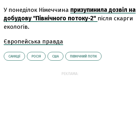
У понеділок Німеччина
призупинила дозвіл на
добудову "Північного потоку-2"
після скарги
екологів.
Європейська правда
САНКЦІЇ
РОСІЯ
США
ПІВНІЧНИЙ ПОТІК
РЕКЛАМА: