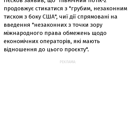
Пєсков заявив, що "Північний потік-2"
продовжує стикатися з "грубим, незаконним
тиском з боку США", чиї дії спрямовані на
введення "незаконних з точки зору
міжнародного права обмежень щодо
економічних операторів, які мають
відношення до цього проєкту".
РЕКЛАМА: