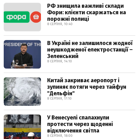
РФ знищила важливі склади
Фори: клієнти скаржаться на
порожні полиці
8 СЕРПНЯ, 10:40
В Україні не залишилося жодної
неушкодженої електростанції –
Зеленський
8 СЕРПНЯ, 14:10
Китай закриває аеропорт і
зупиняє потяги через тайфун
"Дельфін"
8 СЕРПНЯ, 17:10
У Венесуелі спалахнули
протести через щоденні
відключення світла
8 СЕРПНЯ, 18:00