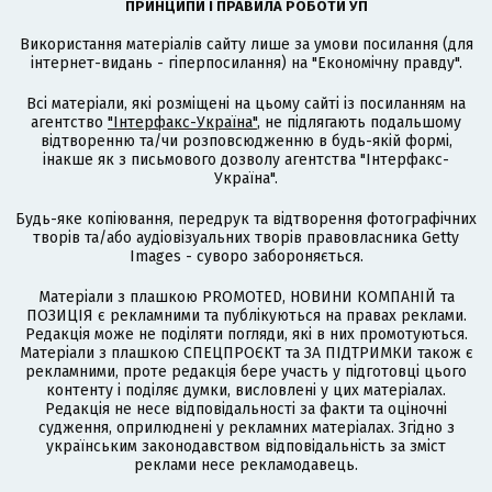
ПРИНЦИПИ І ПРАВИЛА РОБОТИ УП
Використання матеріалів сайту лише за умови посилання (для
інтернет-видань - гіперпосилання) на "Економічну правду".
Всі матеріали, які розміщені на цьому сайті із посиланням на
агентство
"Інтерфакс-Україна"
, не підлягають подальшому
відтворенню та/чи розповсюдженню в будь-якій формі,
інакше як з письмового дозволу агентства "Інтерфакс-
Україна".
Будь-яке копіювання, передрук та відтворення фотографічних
творів та/або аудіовізуальних творів правовласника Getty
Images - суворо забороняється.
Матеріали з плашкою PROMOTED, НОВИНИ КОМПАНІЙ та
ПОЗИЦІЯ є рекламними та публікуються на правах реклами.
Редакція може не поділяти погляди, які в них промотуються.
Матеріали з плашкою СПЕЦПРОЄКТ та ЗА ПІДТРИМКИ також є
рекламними, проте редакція бере участь у підготовці цього
контенту і поділяє думки, висловлені у цих матеріалах.
Редакція не несе відповідальності за факти та оціночні
судження, оприлюднені у рекламних матеріалах. Згідно з
українським законодавством відповідальність за зміст
реклами несе рекламодавець.