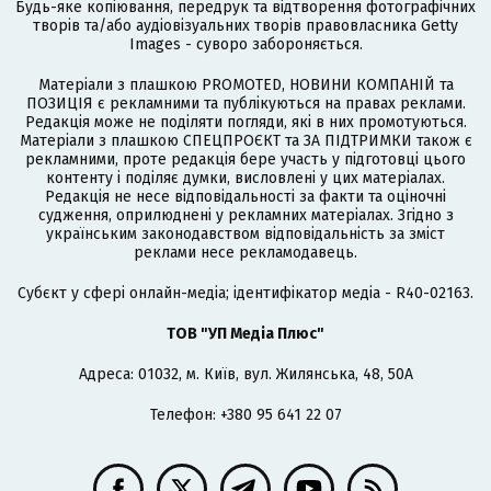
Будь-яке копіювання, передрук та відтворення фотографічних
творів та/або аудіовізуальних творів правовласника Getty
Images - суворо забороняється.
Матеріали з плашкою PROMOTED, НОВИНИ КОМПАНІЙ та
ПОЗИЦІЯ є рекламними та публікуються на правах реклами.
Редакція може не поділяти погляди, які в них промотуються.
Матеріали з плашкою СПЕЦПРОЄКТ та ЗА ПІДТРИМКИ також є
рекламними, проте редакція бере участь у підготовці цього
контенту і поділяє думки, висловлені у цих матеріалах.
Редакція не несе відповідальності за факти та оціночні
судження, оприлюднені у рекламних матеріалах. Згідно з
українським законодавством відповідальність за зміст
реклами несе рекламодавець.
Cубєкт у сфері онлайн-медіа; ідентифікатор медіа - R40-02163.
ТОВ "УП Медіа Плюс"
Адреса: 01032, м. Київ, вул. Жилянська, 48, 50А
Телефон: +380 95 641 22 07