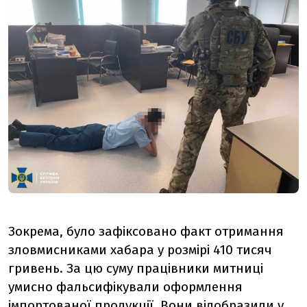
Зокрема, було зафіксовано факт отримання
зловмисниками хабара у розмірі 410 тисяч
гривень. За цю суму працівники митниці
умисно фальсифікували оформлення
імпортованої продукції. Вони відобразили у