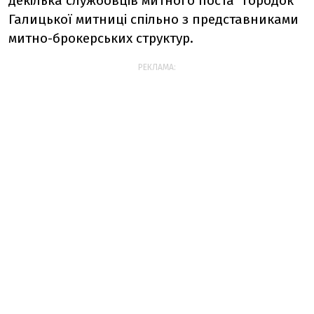
декілька службовців митного поста "Городок"
Галицької митниці спільно з представниками
митно-брокерських структур.
РЕКЛАМА: