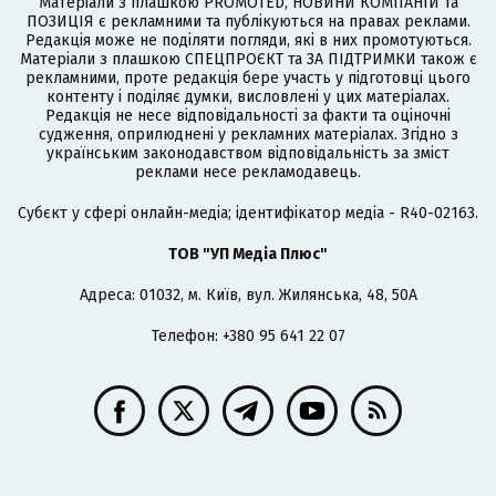
Матеріали з плашкою PROMOTED, НОВИНИ КОМПАНІЙ та
ПОЗИЦІЯ є рекламними та публікуються на правах реклами.
Редакція може не поділяти погляди, які в них промотуються.
Матеріали з плашкою СПЕЦПРОЄКТ та ЗА ПІДТРИМКИ також є
рекламними, проте редакція бере участь у підготовці цього
контенту і поділяє думки, висловлені у цих матеріалах.
Редакція не несе відповідальності за факти та оціночні
судження, оприлюднені у рекламних матеріалах. Згідно з
українським законодавством відповідальність за зміст
реклами несе рекламодавець.
Cубєкт у сфері онлайн-медіа; ідентифікатор медіа - R40-02163.
ТОВ "УП Медіа Плюс"
Адреса: 01032, м. Київ, вул. Жилянська, 48, 50А
Телефон: +380 95 641 22 07