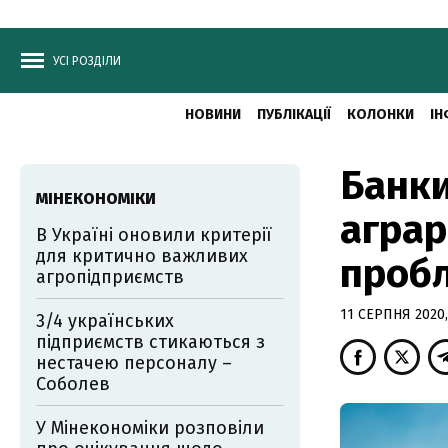
УСІ РОЗДІЛИ
НОВИНИ
ПУБЛІКАЦІЇ
КОЛОНКИ
ІН
Банки
МІНЕКОНОМІКИ
агра
В Україні оновили критерії
для критично важливих
пробл
агропідприємств
11 СЕРПНЯ 2020,
3/4 українських
підприємств стикаються з
нестачею персоналу –
Соболев
У Мінекономіки розповіли