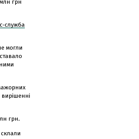
 млн грн
с-служба
не могли
 ставало
тними
-мажорних
 вирішенні
лн грн.
 склали