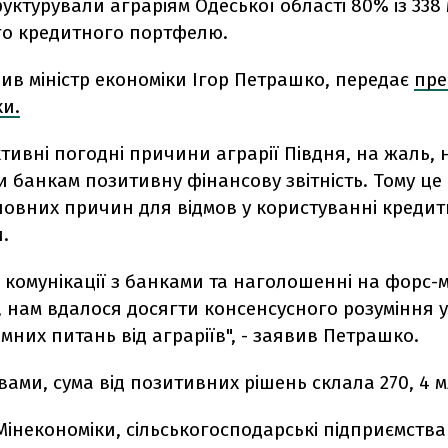
уктурували аграріям Одеської області 80% із 338
о кредитного портфелю.
ив міністр економіки Ігор Петрашко, передає
пре
ки.
ктивні погодні причини аграрії Півдня, на жаль, 
 банкам позитивну фінансову звітність. Тому це
оловних причин для відмов у користуванні креди
.
 комунікації з банками та наголошенні на форс
 нам вдалося досягти консенсусного розуміння у
них питань від аграріїв", - заявив Петрашко.
вами, сума від позитивних рішень склала 270, 4 м
інекономіки, сільськогосподарські підприємства