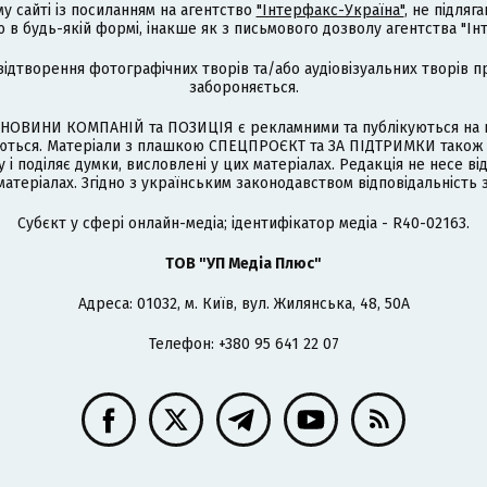
му сайті із посиланням на агентство
"Інтерфакс-Україна"
, не підля
 будь-якій формі, інакше як з письмового дозволу агентства "Ін
відтворення фотографічних творів та/або аудіовізуальних творів п
забороняється.
НОВИНИ КОМПАНІЙ та ПОЗИЦІЯ є рекламними та публікуються на п
туються. Матеріали з плашкою СПЕЦПРОЄКТ та ЗА ПІДТРИМКИ також
 і поділяє думки, висловлені у цих матеріалах. Редакція не несе ві
атеріалах. Згідно з українським законодавством відповідальність 
Cубєкт у сфері онлайн-медіа; ідентифікатор медіа - R40-02163.
ТОВ "УП Медіа Плюс"
Адреса: 01032, м. Київ, вул. Жилянська, 48, 50А
Телефон: +380 95 641 22 07