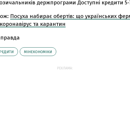
озичальників держпрограми Доступні кредити 5-
кож:
Посуха набирає обертів: що українських фер
 коронавірус та карантин
 правда
РЕДИТИ
МІНЕКОНОМІКИ
РЕКЛАМА: