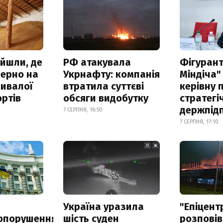
айшли, де
РФ атакувала
Фігурант
зерно на
Укрнафту: компанія
Міндіча"
ривалої
втратила суттєві
керівну 
ртів
обсяги видобутку
стратегі
держпід
7 СЕРПНЯ, 16:50
7 СЕРПНЯ, 17:10
а
Україна уразила
"Епіцент
опорушення
шість суден
розповів