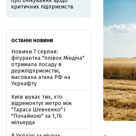
про очікування щодо
критичних підприємств
ОСТАННІ НОВИНИ
Новини 7 серпня:
фігурантка "плівок Міндіча"
отримала посаду в
держпідприємстві,
масована атака РФ на
Укрнафту
Київ шукає тих, хто
відремонтує метро між
"Тараса Шевченко" і
"Почайною" за 1,76
мільярда
В Україні за місяць