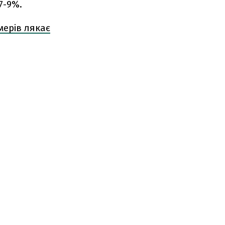
7-9%.
мерів лякає