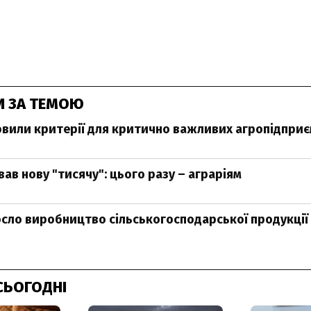
И ЗА ТЕМОЮ
новили критерії для критично важливих агропідпри
ав нову "тисячу": цього разу – аграріям
росло виробництво сільськогосподарської продукції
СЬОГОДНІ