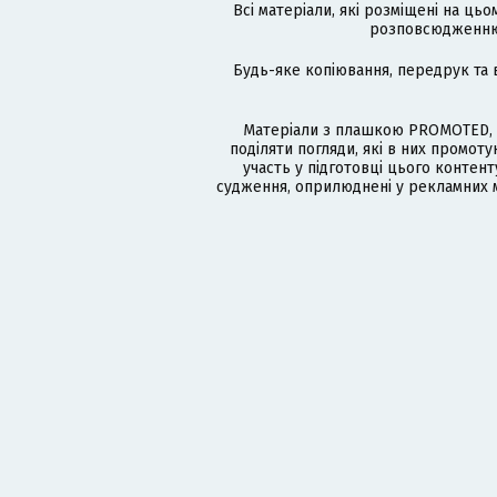
Всі матеріали, які розміщені на цьо
розповсюдженню в
Будь-яке копіювання, передрук та 
Матеріали з плашкою PROMOTED, 
поділяти погляди, які в них промо
участь у підготовці цього контенту
судження, оприлюднені у рекламних м