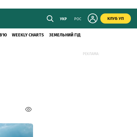
КЛУБ УП
УКР
РОС
В'Ю
WEEKLY CHARTS
ЗЕМЕЛЬНИЙ ГІД
РЕКЛАМА: