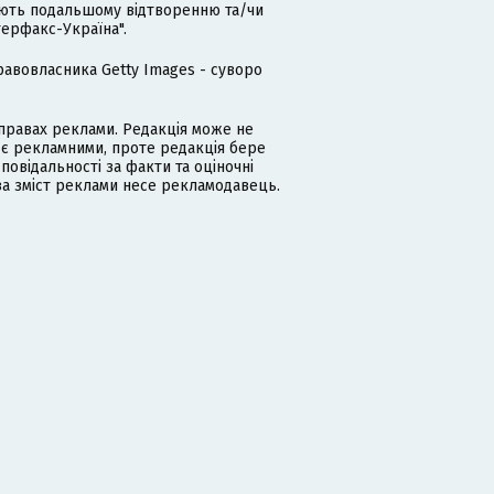
гають подальшому відтворенню та/чи
терфакс-Україна".
равовласника Getty Images - суворо
равах реклами. Редакція може не
 є рекламними, проте редакція бере
дповідальності за факти та оціночні
за зміст реклами несе рекламодавець.