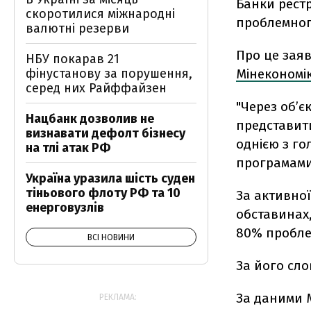
Банки рестр
скоротилися міжнародні
проблемног
валютні резерви
Про це заяв
НБУ покарав 21
Мінекономі
фінустанову за порушення,
серед них Райффайзен
"Через об’є
Нацбанк дозволив не
представити
визнавати дефолт бізнесу
однією з г
на тлі атак РФ
програмами
Україна уразила шість суден
тіньового флоту РФ та 10
За активної
енерговузлів
обставинах,
80% проблем
ВСІ НОВИНИ
За його сло
За даними М
РЕКЛАМА: