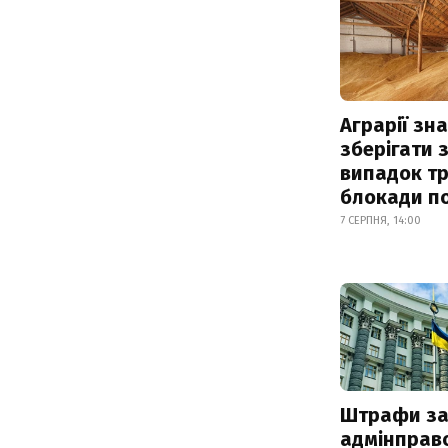
Аграрії зн
зберігати 
випадок т
блокади по
7 СЕРПНЯ, 14:00
Штрафи з
адмінправ