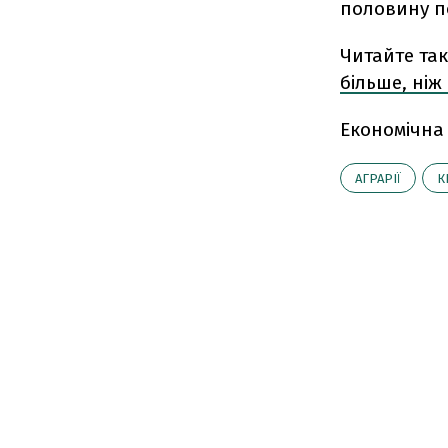
половину п
Читайте та
більше, ніж
Економічна
АГРАРІЇ
К