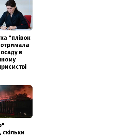
ка "плівок
 отримала
посаду в
чному
приємстві
р"
, скільки