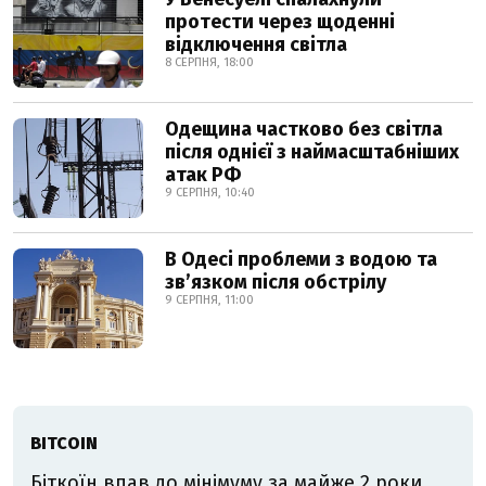
протести через щоденні
відключення світла
8 СЕРПНЯ, 18:00
Одещина частково без світла
після однієї з наймасштабніших
атак РФ
9 СЕРПНЯ, 10:40
В Одесі проблеми з водою та
звʼязком після обстрілу
9 СЕРПНЯ, 11:00
BITCOIN
Біткоїн впав до мінімуму за майже 2 роки