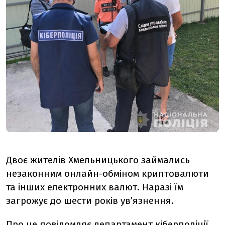
Двоє жителів Хмельницького займались
незаконним онлайн-обміном криптовалюти
та інших електронних валют. Наразі їм
загрожує до шести років ув’язнення.
Про це повідомляє департамент
кіберполіції