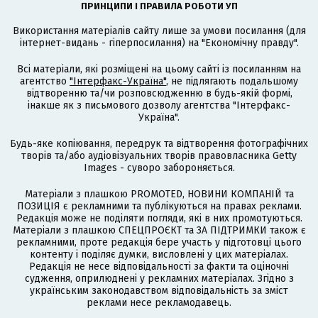
ПРИНЦИПИ І ПРАВИЛА РОБОТИ УП
Використання матеріалів сайту лише за умови посилання (для
інтернет-видань - гіперпосилання) на "Економічну правду".
Всі матеріали, які розміщені на цьому сайті із посиланням на
агентство
"Інтерфакс-Україна"
, не підлягають подальшому
відтворенню та/чи розповсюдженню в будь-якій формі,
інакше як з письмового дозволу агентства "Інтерфакс-
Україна".
Будь-яке копіювання, передрук та відтворення фотографічних
творів та/або аудіовізуальних творів правовласника Getty
Images - суворо забороняється.
Матеріали з плашкою PROMOTED, НОВИНИ КОМПАНІЙ та
ПОЗИЦІЯ є рекламними та публікуються на правах реклами.
Редакція може не поділяти погляди, які в них промотуються.
Матеріали з плашкою СПЕЦПРОЄКТ та ЗА ПІДТРИМКИ також є
рекламними, проте редакція бере участь у підготовці цього
контенту і поділяє думки, висловлені у цих матеріалах.
Редакція не несе відповідальності за факти та оціночні
судження, оприлюднені у рекламних матеріалах. Згідно з
українським законодавством відповідальність за зміст
реклами несе рекламодавець.