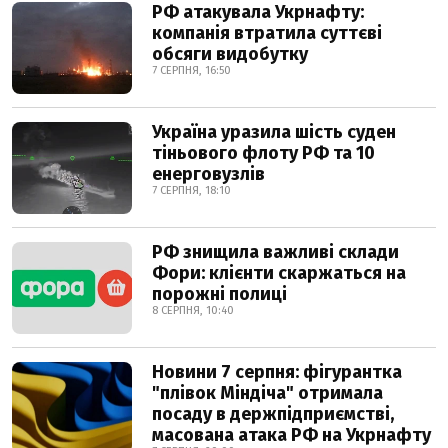
РФ атакувала Укрнафту:
компанія втратила суттєві
обсяги видобутку
7 СЕРПНЯ, 16:50
Україна уразила шість суден
тіньового флоту РФ та 10
енерговузлів
7 СЕРПНЯ, 18:10
РФ знищила важливі склади
Фори: клієнти скаржаться на
порожні полиці
8 СЕРПНЯ, 10:40
Новини 7 серпня: фігурантка
"плівок Міндіча" отримала
посаду в держпідприємстві,
масована атака РФ на Укрнафту