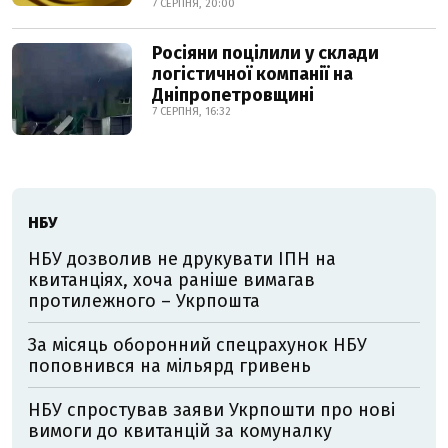
7 СЕРПНЯ, 20:00
Росіяни поцілили у склади
логістичної компанії на
Дніпропетровщині
7 СЕРПНЯ, 16:32
НБУ
НБУ дозволив не друкувати ІПН на
квитанціях, хоча раніше вимагав
протилежного – Укрпошта
За місяць оборонний спецрахунок НБУ
поповнився на мільярд гривень
НБУ спростував заяви Укрпошти про нові
вимоги до квитанцій за комуналку