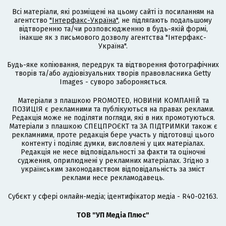
Всі матеріали, які розміщені на цьому сайті із посиланням на
агентство
"Інтерфакс-Україна"
, не підлягають подальшому
відтворенню та/чи розповсюдженню в будь-якій формі,
інакше як з письмового дозволу агентства "Інтерфакс-
Україна".
Будь-яке копіювання, передрук та відтворення фотографічних
творів та/або аудіовізуальних творів правовласника Getty
Images - суворо забороняється.
Матеріали з плашкою PROMOTED, НОВИНИ КОМПАНІЙ та
ПОЗИЦІЯ є рекламними та публікуються на правах реклами.
Редакція може не поділяти погляди, які в них промотуються.
Матеріали з плашкою СПЕЦПРОЄКТ та ЗА ПІДТРИМКИ також є
рекламними, проте редакція бере участь у підготовці цього
контенту і поділяє думки, висловлені у цих матеріалах.
Редакція не несе відповідальності за факти та оціночні
судження, оприлюднені у рекламних матеріалах. Згідно з
українським законодавством відповідальність за зміст
реклами несе рекламодавець.
Cубєкт у сфері онлайн-медіа; ідентифікатор медіа - R40-02163.
ТОВ "УП Медіа Плюс"