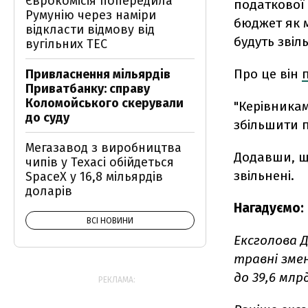
Єврокомісія попередила
податкової
Румунію через наміри
бюджет як 
відкласти відмову від
будуть звіль
вугільних ТЕС
Про це він
Привласнення мільярдів
Приватбанку: справу
Коломойського скерували
"Керівника
до суду
збільшити п
Мегазавод з виробництва
Додавши, щ
чипів у Техасі обійдеться
звільнені.
SpaceX у 16,8 мільярдів
доларів
Нагадуємо:
ВСІ НОВИНИ
Ексголова 
травні зме
до 39,6 млрд
РЕКЛАМА: