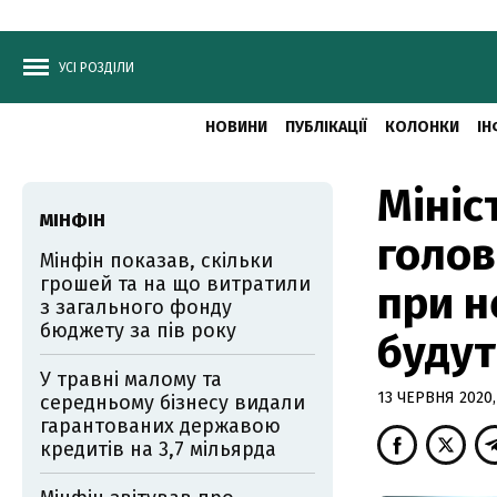
УСІ РОЗДІЛИ
НОВИНИ
ПУБЛІКАЦІЇ
КОЛОНКИ
ІН
Мініс
МІНФІН
голов
Мінфін показав, скільки
грошей та на що витратили
при н
з загального фонду
бюджету за пів року
будут
У травні малому та
13 ЧЕРВНЯ 2020,
середньому бізнесу видали
гарантованих державою
кредитів на 3,7 мільярда