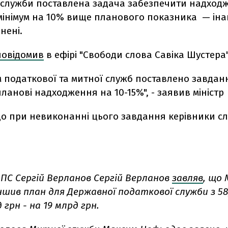
 служби поставлена задача забезпечити надход
мінімум на 10% вище планового показника
—
іна
нені.
повідомив
в ефірі "Свободи слова Савіка Шустера"
м податкової та митної служб поставлено завдан
ланові надходження на 10-15%", - заявив міністр
о при невиконанні цього завдання керівники сл
ДПС Сергій Верланов Сергій Верланов
завляв
, що
ншив план для Державної податкової служби з 58
 грн - на 19 млрд грн.