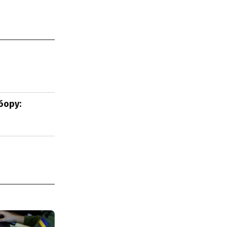
бору: