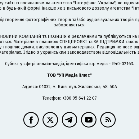
му сайті із посиланням на агентство
"Інтерфакс-Україна"
, не підля
 будь-якій формі, інакше як з письмового дозволу агентства "Ін
відтворення фотографічних творів та/або аудіовізуальних творів п
забороняється.
НОВИНИ КОМПАНІЙ та ПОЗИЦІЯ є рекламними та публікуються на п
туються. Матеріали з плашкою СПЕЦПРОЄКТ та ЗА ПІДТРИМКИ також
 і поділяє думки, висловлені у цих матеріалах. Редакція не несе ві
атеріалах. Згідно з українським законодавством відповідальність 
Cубєкт у сфері онлайн-медіа; ідентифікатор медіа - R40-02163.
ТОВ "УП Медіа Плюс"
Адреса: 01032, м. Київ, вул. Жилянська, 48, 50А
Телефон: +380 95 641 22 07