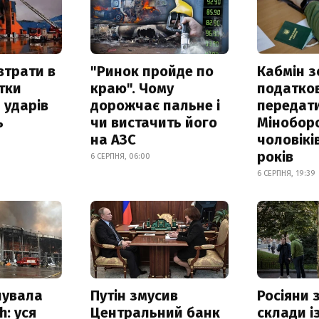
втрати в
"Ринок пройде по
Кабмін з
итки
краю". Чому
податко
 ударів
дорожчає пальне і
передат
ь
чи вистачить його
Мінобор
на АЗС
чоловікі
років
6 СЕРПНЯ, 06:00
6 СЕРПНЯ, 19:39
нувала
Путін змусив
Росіяни
h: уся
Центральний банк
склади і