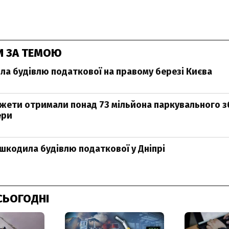
И ЗА ТЕМОЮ
а будівлю податкової на правому березі Києва
жети отримали понад 73 мільйона паркувального з
ери
шкодила будівлю податкової у Дніпрі
СЬОГОДНІ