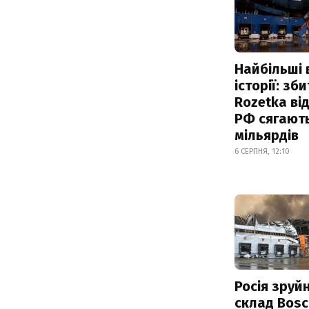
Найбільші 
історії: зб
Rozetka від
РФ сягают
мільярдів
6 СЕРПНЯ, 12:10
Росія зруй
склад Bosc