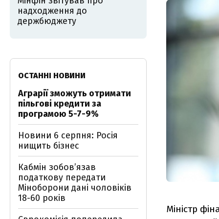
Мінфін звітував про
надходження до
держбюджету
ОСТАННІ НОВИНИ
Аграрії зможуть отримати
пільгові кредити за
програмою 5-7-9%
Новини 6 серпня: Росія
нищить бізнес
Кабмін зобовʼязав
податкову передати
Міноборони дані чоловіків
18-60 років
Міністр фін