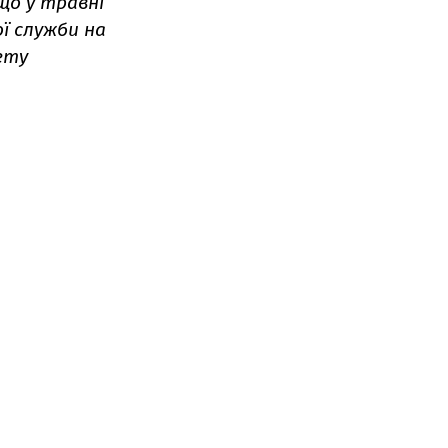
що у травні
ї служби на
ету