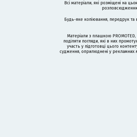
Всі матеріали, які розміщені на цьо
розповсюдженню в
Будь-яке копіювання, передрук та 
Матеріали з плашкою PROMOTED, 
поділяти погляди, які в них промо
участь у підготовці цього контенту
судження, оприлюднені у рекламних м