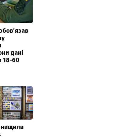
обовʼязав
ву
и
они дані
в 18-60
 знищили
з