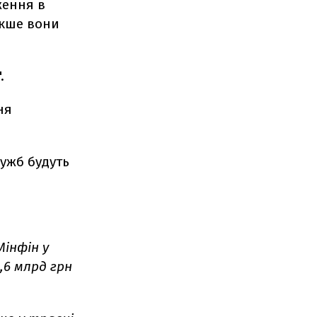
ження в
кше вони
.
ня
ужб будуть
Мінфін у
,6 млрд грн