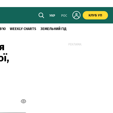
КЛУБ УП
УКР
РОС
В'Ю
WEEKLY CHARTS
ЗЕМЕЛЬНИЙ ГІД
я
РЕКЛАМА:
ї,