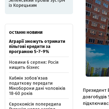
Зеленський провів зустріч
із Корецьким
ОСТАННІ НОВИНИ
Аграрії зможуть отримати
пільгові кредити за
програмою 5-7-9%
Новини 6 серпня: Росія
нищить бізнес
Кабмін зобовʼязав
податкову передати
Міноборони дані чоловіків
Президент 
18-60 років
довгобудів 
підключивс
Єврокомісія попередила