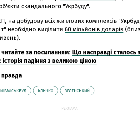
 об'єкти скандального "Укрбуду".
П, на добудову всіх житлових комплексів "Укрбуд
т" необхідно виділити
60 мільйонів доларів
(близ
ивень).
 читайте за посиланням:
Що насправді сталось 
 історія падіння з великою ціною
 правда
ИЇВМІСЬКБУД
КЛИЧКО
ЗЕЛЕНСЬКИЙ
РЕКЛАМА: