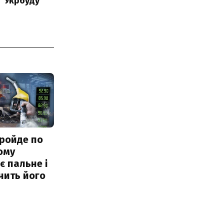
 "Укрбуду"
ройде по
ому
 пальне і
чить його