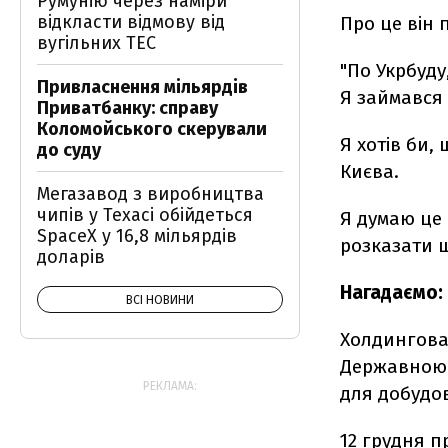
Румунію через наміри
відкласти відмову від
Про це він 
вугільних ТЕС
"По Укрбуду
Привласнення мільярдів
Я займався 
Приватбанку: справу
Коломойського скерували
Я хотів би,
до суду
Києва.
Мегазавод з виробництва
чипів у Техасі обійдеться
Я думаю це 
SpaceX у 16,8 мільярдів
розказати щ
доларів
Нагадаємо:
ВСІ НОВИНИ
Холдингова
Державною
РЕКЛАМА:
для добудов
12 грудня 