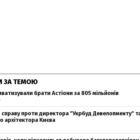
И ЗА ТЕМОЮ
иватизували брати Астіони за 805 мільйонів
0
 справу проти директора "Укрбуд Девелопменту" т
о архітектора Києва