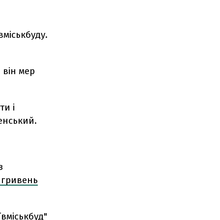
вміськбуду.
 він мер
ти і
енський.
з
 гривень
ївміськбуд"