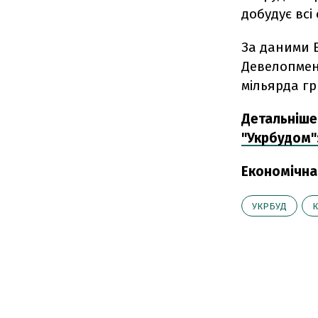
добудує всі
За даними Е
Девелопмен
мільярда гр
Детальніше
"Укрбудом":
Економічна
УКРБУД
К