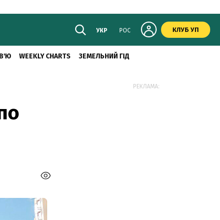
КЛУБ УП
УКР
РОС
В'Ю
WEEKLY CHARTS
ЗЕМЕЛЬНИЙ ГІД
РЕКЛАМА:
по