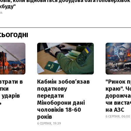
овів, коли відновиться добудова багатоповерхівок
кбуду"
54
СЬОГОДНІ
втрати в
Кабмін зобовʼязав
"Ринок п
итки
податкову
краю". Ч
 ударів
передати
дорожчає
ь
Міноборони дані
чи виста
чоловіків 18-60
на АЗС
років
6 СЕРПНЯ, 06:00
6 СЕРПНЯ, 19:39