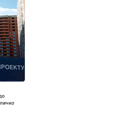
до
Кличко