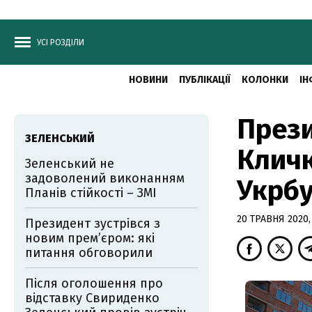
УСІ РОЗДІЛИ
НОВИНИ
ПУБЛІКАЦІЇ
КОЛОНКИ
ІН
Прези
ЗЕЛЕНСЬКИЙ
Кличк
Зеленський не
задоволений виконанням
Укрб
Планів стійкості – ЗМІ
20 ТРАВНЯ 2020,
Президент зустрівся з
новим прем’єром: які
питання обговорили
Після оголошення про
відставку Свириденко