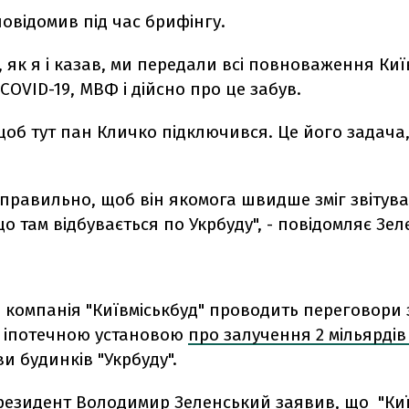
повідомив під час брифінгу.
, як я і казав, ми передали всі повноваження Киї
COVID-19, МВФ і дійсно про це забув.
 щоб тут пан Кличко підключився. Це його задача,
правильно, щоб він якомога швидше зміг звітува
о там відбувається по Укрбуду", - повідомляє Зел
 компанія "Київміськбуд" проводить переговори 
 іпотечною установою
про залучення 2 мільярдів
и будинків "Укрбуду".
президент Володимир
Зеленський заявив
, що "Ки