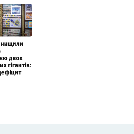
 знищили
з
єю двох
х гігантів:
дефіцит