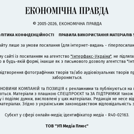
© 2005-2026, ЕКОНОМІЧНА ПРАВДА
ЛІТИКА КОНФІДЕНЦІЙНОСТІ
ПРАВИЛА ВИКОРИСТАННЯ МАТЕРІАЛІВ 
айту лише за умови посилання (для інтернет-видань - гіперпосиланн
му сайті із посиланням на агентство
"Інтерфакс-Україна"
, не підля
 будь-якій формі, інакше як з письмового дозволу агентства "Ін
відтворення фотографічних творів та/або аудіовізуальних творів п
забороняється.
НОВИНИ КОМПАНІЙ та ПОЗИЦІЯ є рекламними та публікуються на п
туються. Матеріали з плашкою СПЕЦПРОЄКТ та ЗА ПІДТРИМКИ також
 і поділяє думки, висловлені у цих матеріалах. Редакція не несе ві
атеріалах. Згідно з українським законодавством відповідальність 
Cубєкт у сфері онлайн-медіа; ідентифікатор медіа - R40-02163.
ТОВ "УП Медіа Плюс"