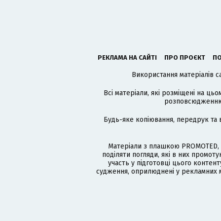
РЕКЛАМА НА САЙТІ
ПРО ПРОЄКТ
ПО
Використання матеріалів с
Всі матеріали, які розміщені на цьо
розповсюдженню в
Будь-яке копіювання, передрук та 
Матеріали з плашкою PROMOTED, 
поділяти погляди, які в них промо
участь у підготовці цього контенту
судження, оприлюднені у рекламних м