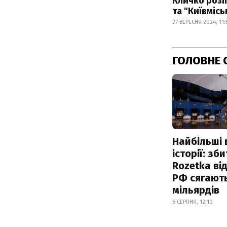
Кличко розп
та "Київмісь
27 ВЕРЕСНЯ 2024, 11:
ГОЛОВНЕ 
Найбільші 
історії: зб
Rozetka від
РФ сягают
мільярдів
6 СЕРПНЯ, 12:10