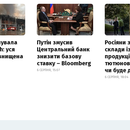
нувала
Путін змусив
Росіяни
h: уся
Центральний банк
склади і
 знищена
знизити базову
продукці
ставку – Bloomberg
тютюнови
чи буде 
6 СЕРПНЯ, 15:07
6 СЕРПНЯ, 18:04