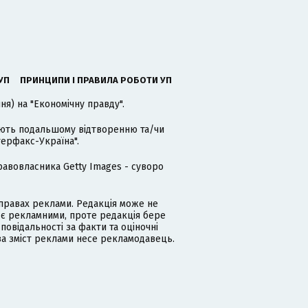
УП
ПРИНЦИПИ І ПРАВИЛА РОБОТИ УП
я) на "Економічну правду".
гають подальшому відтворенню та/чи
терфакс-Україна".
равовласника Getty Images - суворо
равах реклами. Редакція може не
 є рекламними, проте редакція бере
дповідальності за факти та оціночні
за зміст реклами несе рекламодавець.