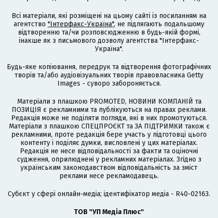
Всі матеріали, які розміщені на цьому сайті із посиланням на
агентство
"Інтерфакс-Україна"
, не підлягають подальшому
відтворенню та/чи розповсюдженню в будь-якій формі,
інакше як з письмового дозволу агентства "Інтерфакс-
Україна".
Будь-яке копіювання, передрук та відтворення фотографічних
творів та/або аудіовізуальних творів правовласника Getty
Images - суворо забороняється.
Матеріали з плашкою PROMOTED, НОВИНИ КОМПАНІЙ та
ПОЗИЦІЯ є рекламними та публікуються на правах реклами.
Редакція може не поділяти погляди, які в них промотуються.
Матеріали з плашкою СПЕЦПРОЄКТ та ЗА ПІДТРИМКИ також є
рекламними, проте редакція бере участь у підготовці цього
контенту і поділяє думки, висловлені у цих матеріалах.
Редакція не несе відповідальності за факти та оціночні
судження, оприлюднені у рекламних матеріалах. Згідно з
українським законодавством відповідальність за зміст
реклами несе рекламодавець.
Cубєкт у сфері онлайн-медіа; ідентифікатор медіа - R40-02163.
ТОВ "УП Медіа Плюс"