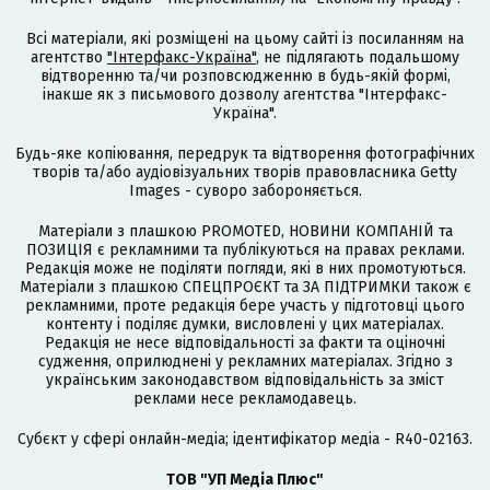
Всі матеріали, які розміщені на цьому сайті із посиланням на
агентство
"Інтерфакс-Україна"
, не підлягають подальшому
відтворенню та/чи розповсюдженню в будь-якій формі,
інакше як з письмового дозволу агентства "Інтерфакс-
Україна".
Будь-яке копіювання, передрук та відтворення фотографічних
творів та/або аудіовізуальних творів правовласника Getty
Images - суворо забороняється.
Матеріали з плашкою PROMOTED, НОВИНИ КОМПАНІЙ та
ПОЗИЦІЯ є рекламними та публікуються на правах реклами.
Редакція може не поділяти погляди, які в них промотуються.
Матеріали з плашкою СПЕЦПРОЄКТ та ЗА ПІДТРИМКИ також є
рекламними, проте редакція бере участь у підготовці цього
контенту і поділяє думки, висловлені у цих матеріалах.
Редакція не несе відповідальності за факти та оціночні
судження, оприлюднені у рекламних матеріалах. Згідно з
українським законодавством відповідальність за зміст
реклами несе рекламодавець.
Cубєкт у сфері онлайн-медіа; ідентифікатор медіа - R40-02163.
ТОВ "УП Медіа Плюс"