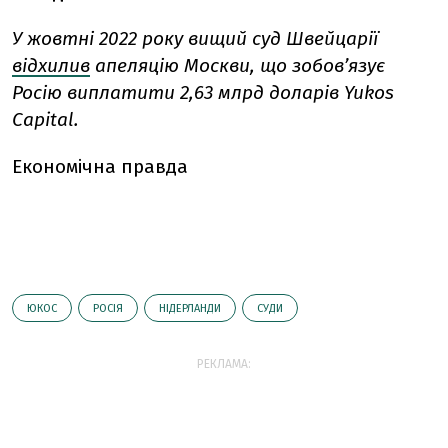
У жовтні 2022 року
вищий суд Швейцарії
відхилив
апеляцію Москви, що зобовʼязує
Росію виплатити 2,63 млрд доларів Yukos
Capital.
Економічна правда
ЮКОС
РОСІЯ
НІДЕРЛАНДИ
СУДИ
РЕКЛАМА: