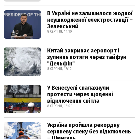
В Україні не залишилося жодної
неушкодженої електростанції –
Зеленський
8 СЕРПНЯ, 14:10
Китай закриває аеропорт і
зупиняє потяги через тайфун
"Дельфін"
8 СЕРПНЯ, 17:10
У Венесуелі спалахнули
протести через щоденні
відключення світла
8 СЕРПНЯ, 18:00
Україна пройшла рекордну
серпневу спеку без відключень
– Шмигаль