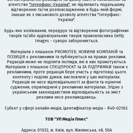
агентство
"Інтерфакс-Україна"
, не підлягають подальшому
відтворенню та/чи розповсюдженню в будь-якій формі,
інакше як з письмового дозволу агентства "Інтерфакс-
Україна".
Будь-яке копіювання, передрук та відтворення фотографічних
творів та/або аудіовізуальних творів правовласника Getty
Images - суворо забороняється.
Матеріали з плашкою PROMOTED, НОВИНИ КОМПАНІЙ та
ПОЗИЦІЯ є рекламними та публікуються на правах реклами.
Редакція може не поділяти погляди, які в них промотуються.
Матеріали з плашкою СПЕЦПРОЄКТ та ЗА ПІДТРИМКИ також є
рекламними, проте редакція бере участь у підготовці цього
контенту і поділяє думки, висловлені у цих матеріалах.
Редакція не несе відповідальності за факти та оціночні
судження, оприлюднені у рекламних матеріалах. Згідно з
українським законодавством відповідальність за зміст
реклами несе рекламодавець.
Cубєкт у сфері онлайн-медіа; ідентифікатор медіа - R40-02163.
ТОВ "УП Медіа Плюс"
Адреса: 01032, м. Київ, вул. Жилянська, 48, 50А