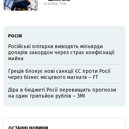
8 СЕРПНЯ, 11:50
РОСІЯ
Російські олігархи виводять мільярди
доларів закордон через страх конфіскації
майна
Греція блокує нові санкції ЄС проти Росії
через бізнес місцевого магната – FT
Діра в бюджеті Росії перевищить прогнози
на один трильйон рублів – ЗМІ
ОСТАННІ НОВИНИ