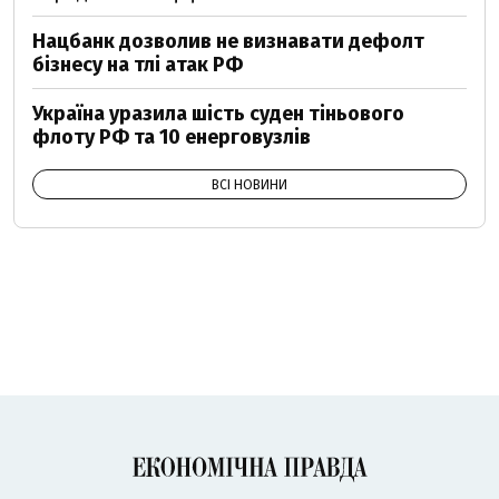
Нацбанк дозволив не визнавати дефолт
бізнесу на тлі атак РФ
Україна уразила шість суден тіньового
флоту РФ та 10 енерговузлів
ВСІ НОВИНИ