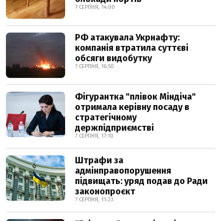
7 СЕРПНЯ, 14:00
РФ атакувала Укрнафту:
компанія втратила суттєві
обсяги видобутку
7 СЕРПНЯ, 16:50
Фігурантка "плівок Міндіча"
отримала керівну посаду в
стратегічному
держпідприємстві
7 СЕРПНЯ, 17:10
Штрафи за
адмінправопорушення
підвищать: уряд подав до Ради
законопроєкт
7 СЕРПНЯ, 11:23