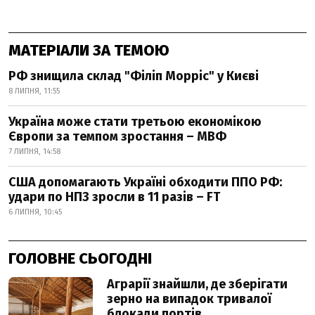
МАТЕРІАЛИ ЗА ТЕМОЮ
РФ знищила склад "Філіп Морріс" у Києві
8 ЛИПНЯ, 11:55
Україна може стати третьою економікою
Європи за темпом зростання – МВФ
7 ЛИПНЯ, 14:58
США допомагають Україні обходити ППО РФ:
удари по НПЗ зросли в 11 разів – FT
6 ЛИПНЯ, 10:45
ГОЛОВНЕ СЬОГОДНІ
Аграрії знайшли, де зберігати
зерно на випадок тривалої
блокади портів