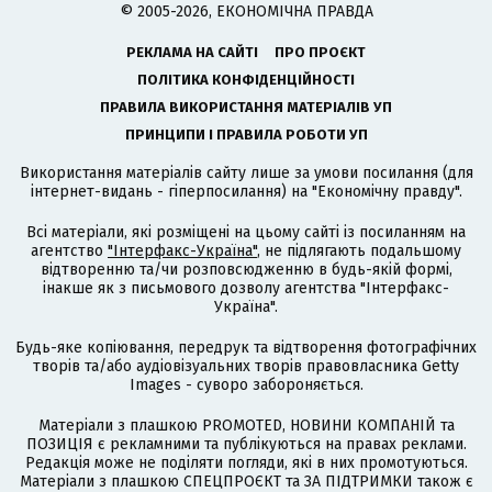
© 2005-2026, ЕКОНОМІЧНА ПРАВДА
РЕКЛАМА НА САЙТІ
ПРО ПРОЄКТ
ПОЛІТИКА КОНФІДЕНЦІЙНОСТІ
ПРАВИЛА ВИКОРИСТАННЯ МАТЕРІАЛІВ УП
ПРИНЦИПИ І ПРАВИЛА РОБОТИ УП
Використання матеріалів сайту лише за умови посилання (для
інтернет-видань - гіперпосилання) на "Економічну правду".
Всі матеріали, які розміщені на цьому сайті із посиланням на
агентство
"Інтерфакс-Україна"
, не підлягають подальшому
відтворенню та/чи розповсюдженню в будь-якій формі,
інакше як з письмового дозволу агентства "Інтерфакс-
Україна".
Будь-яке копіювання, передрук та відтворення фотографічних
творів та/або аудіовізуальних творів правовласника Getty
Images - суворо забороняється.
Матеріали з плашкою PROMOTED, НОВИНИ КОМПАНІЙ та
ПОЗИЦІЯ є рекламними та публікуються на правах реклами.
Редакція може не поділяти погляди, які в них промотуються.
Матеріали з плашкою СПЕЦПРОЄКТ та ЗА ПІДТРИМКИ також є