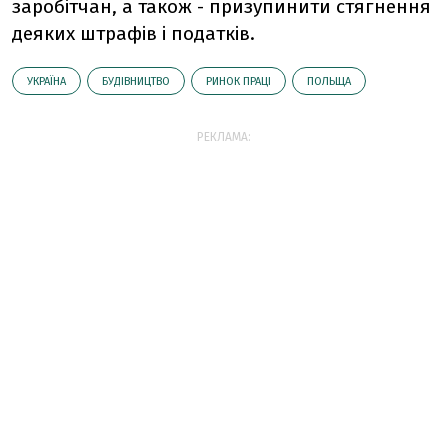
заробітчан, а також - призупинити стягнення
деяких штрафів і податків.
УКРАЇНА
БУДІВНИЦТВО
РИНОК ПРАЦІ
ПОЛЬЩА
РЕКЛАМА: