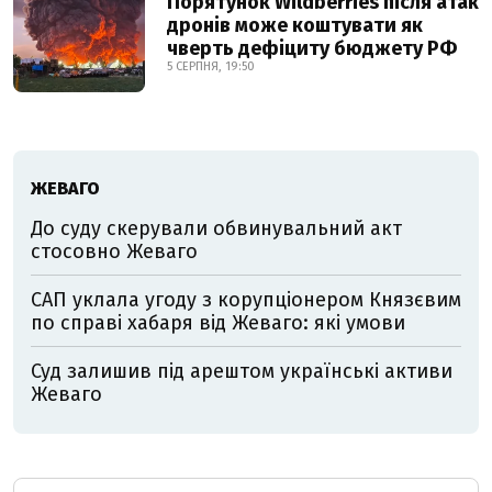
Порятунок Wildberries після атак
дронів може коштувати як
чверть дефіциту бюджету РФ
5 СЕРПНЯ, 19:50
ЖЕВАГО
До суду скерували обвинувальний акт
стосовно Жеваго
САП уклала угоду з корупціонером Князєвим
по справі хабаря від Жеваго: які умови
Суд залишив під арештом українські активи
Жеваго