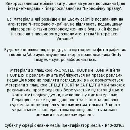
Використання матеріалів сайту лише за умови посилання (для
інтернет-видань - гіперпосилання) на "Економічну правду".
Всі матеріали, які розміщені на цьому сайті із посиланням на
агентство
"Інтерфакс-Україна"
, не підлягають подальшому
відтворенню та/чи розповсюдженню в будь-якій формі,
інакше як з письмового дозволу агентства "Інтерфакс-
Україна".
Будь-яке копіювання, передрук та відтворення фотографічних
творів та/або аудіовізуальних творів правовласника Getty
Images - суворо забороняється.
Матеріали з плашкою PROMOTED, НОВИНИ КОМПАНІЙ та
ПОЗИЦІЯ є рекламними та публікуються на правах реклами.
Редакція може не поділяти погляди, які в них промотуються.
Матеріали з плашкою СПЕЦПРОЄКТ та ЗА ПІДТРИМКИ також є
рекламними, проте редакція бере участь у підготовці цього
контенту і поділяє думки, висловлені у цих матеріалах.
Редакція не несе відповідальності за факти та оціночні
судження, оприлюднені у рекламних матеріалах. Згідно з
українським законодавством відповідальність за зміст
реклами несе рекламодавець.
Cубєкт у сфері онлайн-медіа; ідентифікатор медіа - R40-02163.