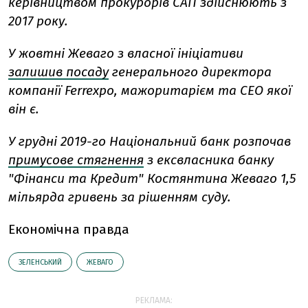
керівництвом прокурорів САП здійснюють з
2017 року.
У жовтні Жеваго з власної ініціативи
залишив посаду
генерального директора
компанії Ferrexpo, мажоритарієм та CEO якої
він є.
У грудні 2019-го Національний банк розпочав
примусове стягнення
з ексвласника банку
"Фінанси та Кредит" Костянтина Жеваго 1,5
мільярда гривень за рішенням суду.
Економічна правда
ЗЕЛЕНСЬКИЙ
ЖЕВАГО
РЕКЛАМА: