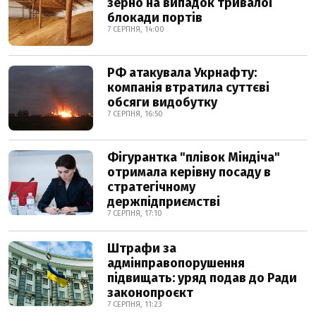
зерно на випадок тривалої
блокади портів
7 СЕРПНЯ, 14:00
РФ атакувала Укрнафту:
компанія втратила суттєві
обсяги видобутку
7 СЕРПНЯ, 16:50
Фігурантка "плівок Міндіча"
отримала керівну посаду в
стратегічному
держпідприємстві
7 СЕРПНЯ, 17:10
Штрафи за
адмінправопорушення
підвищать: уряд подав до Ради
законопроєкт
7 СЕРПНЯ, 11:23