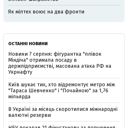
Як мілтех воює на два фронти
ОСТАННІ НОВИНИ
Новини 7 серпня: фігурантка "плівок
Міндіча" отримала посаду в
держпідприємстві, масована атака РФ на
Укрнафту
Київ шукає тих, хто відремонтує метро між
"Тараса Шевченко" і "Почайною" за 1,76
мільярда
В Україні за місяць скоротилися міжнародні
валютні резерви
НБУ покарав 21 фінустанову за порушення,