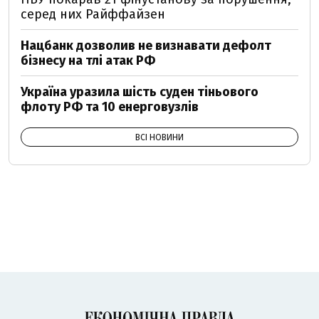
серед них Райффайзен
Нацбанк дозволив не визнавати дефолт
бізнесу на тлі атак РФ
Україна уразила шість суден тіньового
флоту РФ та 10 енерговузлів
ВСІ НОВИНИ