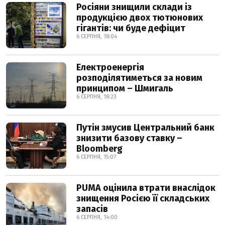
Росіяни знищили склади із
продукцією двох тютюнових
гігантів: чи буде дефіцит
6 СЕРПНЯ, 18:04
Електроенергія
розподілятиметься за новим
принципом – Шмигаль
6 СЕРПНЯ, 18:23
Путін змусив Центральний банк
знизити базову ставку –
Bloomberg
6 СЕРПНЯ, 15:07
PUMA оцінила втрати внаслідок
знищення Росією її складських
запасів
6 СЕРПНЯ, 14:00