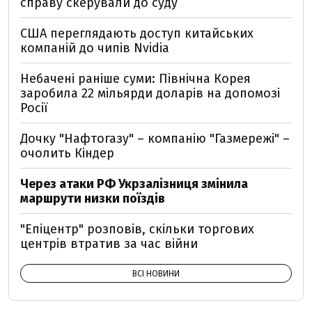
справу скерували до суду
США переглядають доступ китайських
компаній до чипів Nvidia
Небачені раніше суми: Північна Корея
заробила 22 мільярди доларів на допомозі
Росії
Дочку "Нафтогазу" – компанію "Газмережі" –
очолить Кіндер
Через атаки РФ Укрзалізниця змінила
маршрути низки поїздів
"Епіцентр" розповів, скільки торгових
центрів втратив за час війни
ВСІ НОВИНИ