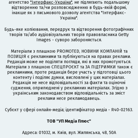
агентство
"Інтерфакс-Україна"
, не підлягають подальшому
відтворенню та/чи розповсюдженню в будь-якій формі,
інакше як з письмового дозволу агентства "Інтерфакс-
Україна".
Будь-яке копіювання, передрук та відтворення фотографічних
творів та/або аудіовізуальних творів правовласника Getty
Images - суворо забороняється.
Матеріали з плашкою PROMOTED, НОВИНИ КОМПАНІЙ та
ПОЗИЦІЯ є рекламними та публікуються на правах реклами.
Редакція може не поділяти погляди, які в них промотуються.
Матеріали з плашкою СПЕЦПРОЄКТ та ЗА ПІДТРИМКИ також є
рекламними, проте редакція бере участь у підготовці цього
контенту і поділяє думки, висловлені у цих матеріалах.
Редакція не несе відповідальності за факти та оціночні
судження, оприлюднені у рекламних матеріалах. Згідно з
українським законодавством відповідальність за зміст
реклами несе рекламодавець.
Cубєкт у сфері онлайн-медіа; ідентифікатор медіа - R40-02163.
ТОВ "УП Медіа Плюс"
Адреса: 01032, м. Київ, вул. Жилянська, 48, 50А