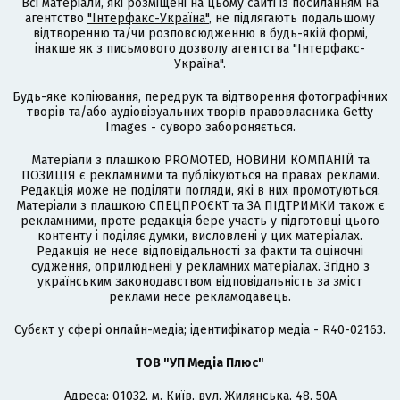
Всі матеріали, які розміщені на цьому сайті із посиланням на
агентство
"Інтерфакс-Україна"
, не підлягають подальшому
відтворенню та/чи розповсюдженню в будь-якій формі,
інакше як з письмового дозволу агентства "Інтерфакс-
Україна".
Будь-яке копіювання, передрук та відтворення фотографічних
творів та/або аудіовізуальних творів правовласника Getty
Images - суворо забороняється.
Матеріали з плашкою PROMOTED, НОВИНИ КОМПАНІЙ та
ПОЗИЦІЯ є рекламними та публікуються на правах реклами.
Редакція може не поділяти погляди, які в них промотуються.
Матеріали з плашкою СПЕЦПРОЄКТ та ЗА ПІДТРИМКИ також є
рекламними, проте редакція бере участь у підготовці цього
контенту і поділяє думки, висловлені у цих матеріалах.
Редакція не несе відповідальності за факти та оціночні
судження, оприлюднені у рекламних матеріалах. Згідно з
українським законодавством відповідальність за зміст
реклами несе рекламодавець.
Cубєкт у сфері онлайн-медіа; ідентифікатор медіа - R40-02163.
ТОВ "УП Медіа Плюс"
Адреса: 01032, м. Київ, вул. Жилянська, 48, 50А