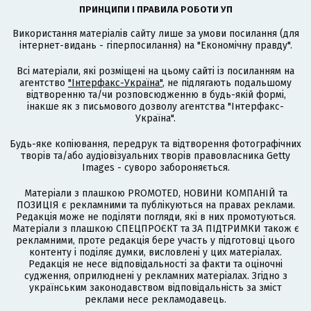
ПРИНЦИПИ І ПРАВИЛА РОБОТИ УП
Використання матеріалів сайту лише за умови посилання (для
інтернет-видань - гіперпосилання) на "Економічну правду".
Всі матеріали, які розміщені на цьому сайті із посиланням на
агентство
"Інтерфакс-Україна"
, не підлягають подальшому
відтворенню та/чи розповсюдженню в будь-якій формі,
інакше як з письмового дозволу агентства "Інтерфакс-
Україна".
Будь-яке копіювання, передрук та відтворення фотографічних
творів та/або аудіовізуальних творів правовласника Getty
Images - суворо забороняється.
Матеріали з плашкою PROMOTED, НОВИНИ КОМПАНІЙ та
ПОЗИЦІЯ є рекламними та публікуються на правах реклами.
Редакція може не поділяти погляди, які в них промотуються.
Матеріали з плашкою СПЕЦПРОЄКТ та ЗА ПІДТРИМКИ також є
рекламними, проте редакція бере участь у підготовці цього
контенту і поділяє думки, висловлені у цих матеріалах.
Редакція не несе відповідальності за факти та оціночні
судження, оприлюднені у рекламних матеріалах. Згідно з
українським законодавством відповідальність за зміст
реклами несе рекламодавець.