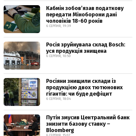
Кабмін зобовʼязав податкову
передати Міноборони дані
чоловіків 18-60 років
6 СЕРПНЯ, 19:39
Росія зруйнувала склад Bosch:
уся продукція знищена
6 СЕРПНЯ, 10:50
Росіяни знищили склади із
продукцією двох тютюнових
гігантів: чи буде дефіцит
6 СЕРПНЯ, 18:04
Путін змусив Центральний банк
знизити базову ставку –
Bloomberg
6 СЕРПНЯ, 15:07