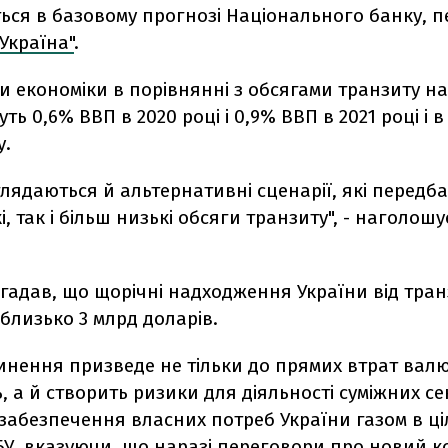
ься в базовому прогнозі Національного банку, п
Україна"
.
и економіки в порівнянні з обсягами транзиту на 
ть 0,6% ВВП в 2020 році і 0,9% ВВП в 2021 році і в
у.
лядаються й альтернативні сценарії, які передб
і, так і більш низькі обсяги транзиту", - наголошу
гадав, що щорічні надходження України від тран
близько 3 млрд доларів.
инення призведе не тільки до прямих втрат вал
 а й створить ризики для діяльності суміжних се
 забезпечення власних потреб України газом в ціл
БУ, вказуючи, що наразі переговори про новий к