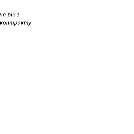
на рік з
о контракту