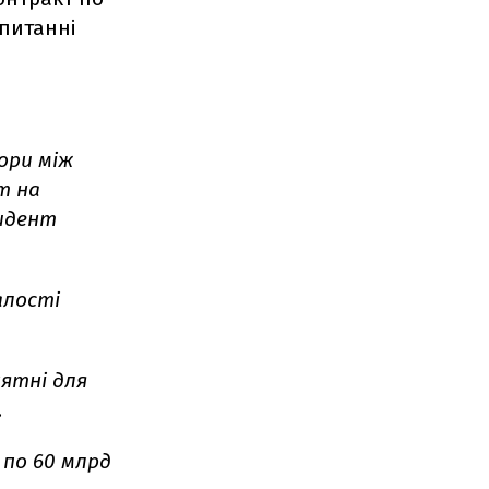
 питанні
ори між
т на
зидент
лості
нятні для
.
 по 60 млрд