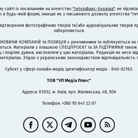
му сайті із посиланням на агентство
"Інтерфакс-Україна"
, не підля
 будь-якій формі, інакше як з письмового дозволу агентства "Ін
відтворення фотографічних творів та/або аудіовізуальних творів п
забороняється.
НОВИНИ КОМПАНІЙ та ПОЗИЦІЯ є рекламними та публікуються на п
туються. Матеріали з плашкою СПЕЦПРОЄКТ та ЗА ПІДТРИМКИ також
 і поділяє думки, висловлені у цих матеріалах. Редакція не несе ві
атеріалах. Згідно з українським законодавством відповідальність 
Cубєкт у сфері онлайн-медіа; ідентифікатор медіа - R40-02163.
ТОВ "УП Медіа Плюс"
Адреса: 01032, м. Київ, вул. Жилянська, 48, 50А
Телефон: +380 95 641 22 07