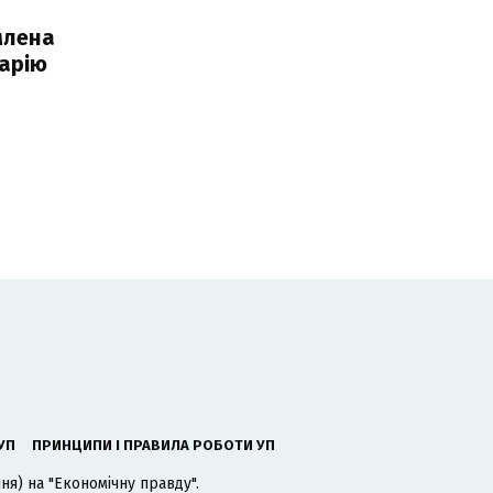
млена
арію
УП
ПРИНЦИПИ І ПРАВИЛА РОБОТИ УП
я) на "Економічну правду".