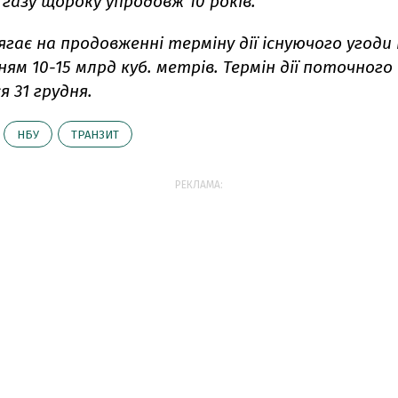
газу щороку упродовж 10 років.
ягає на продовженні терміну дії існуючого угоди 
ям 10-15 млрд куб. метрів. Термін дії поточног
я 31 грудня.
НБУ
ТРАНЗИТ
РЕКЛАМА: