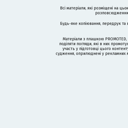
Всі матеріали, які розміщені на цьо
розповсюдженню в
Будь-яке копіювання, передрук та 
Матеріали з плашкою PROMOTED, 
поділяти погляди, які в них промо
участь у підготовці цього контенту
судження, оприлюднені у рекламних м