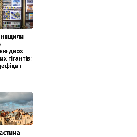
 знищили
з
єю двох
х гігантів:
дефіцит
частина