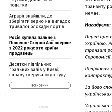
податки
транзиту ро
немає.
Аграрії знайшли, де
зберігати зерно на випадок
Нагадуємо:
тривалої блокади портів
Перед цим в
Росія купила пальне з
Північно-Східної Азії вперше
Україною, 
з 2022 року: хто країна-
транзит рос
продавець
Єврокомісі
Десятки підпільних
Шефчович з
гральних залів у Києві:
справу скерували до суду
контракту,
ВСІ НОВИНИ
За його сло
українських
Українська
РЕКЛАМА: