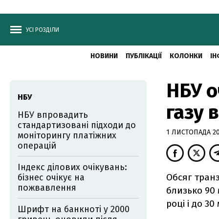
УСІ РОЗДІЛИ
НОВИНИ
ПУБЛІКАЦІЇ
КОЛОНКИ
ІН
НБУ о
НБУ
газу 
НБУ впровадить
стандартизовані підходи до
1 ЛИСТОПАДА 201
моніторингу платіжних
операцій
Індекс ділових очікувань:
Обсяг транз
бізнес очікує на
пожвавлення
близько 90 м
році і до 30
Шрифт на банкноті у 2000