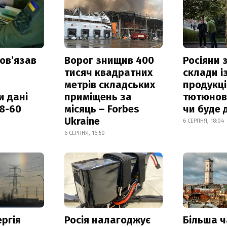
овʼязав
Ворог знищив 400
Росіяни
тисяч квадратних
склади і
метрів складських
продукці
и дані
приміщень за
тютюнови
18-60
місяць – Forbes
чи буде 
Ukraine
6 СЕРПНЯ, 18:04
6 СЕРПНЯ, 16:50
ргія
Росія налагоджує
Більша 