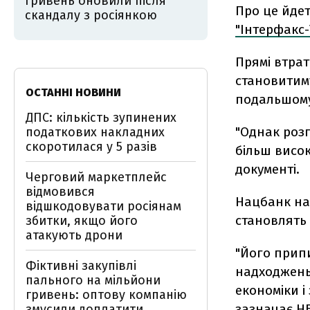
гривень оновили після
Про це йдет
скандалу з росіянкою
"Інтерфакс-
Прямі втрат
становитиму
ОСТАННІ НОВИНИ
подальшом
ДПС: кількість зупинених
"Однак розг
податкових накладних
скоротилася у 5 разів
більш висок
документі.
Черговий маркетплейс
відмовився
Нацбанк на
відшкодовувати росіянам
становлять 
збитки, якщо його
атакують дрони
"Його прип
Фіктивні закупівлі
надходжень,
пального на мільйони
економіки і
гривень: оптову компанію
зазначає Н
змусили доплатити