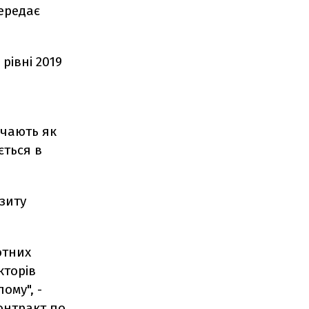
ередає
рівні 2019
ачають як
ється в
зиту
ютних
кторів
ому", -
онтракт по