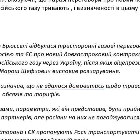
сійського газу тривають , і визначеності в цьому
 Брюсселі відбулися тристоронні газові перегов
Росією та ЄС про новий довгостроковий контрак
ійського газу через Україну, після яких віцепре
ї Марош Шефчович висловив розчарування.
азначив, що
не вдалося домовитись
щодо трива
 обсягів та тарифів.
вами, параметри, які він представив, були прий
 партнерів, але росіяни на них не погоджувалися
 сторона і ЄК пропонують Росії транспортувати