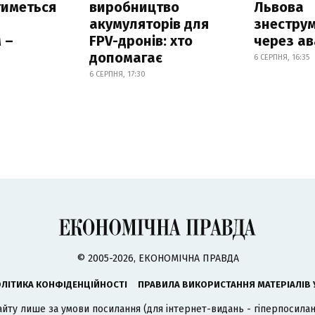
тиметься
виробництво
Львова
акумуляторів для
знестру
 –
FPV-дронів: хто
через ав
допомагає
6 СЕРПНЯ, 16:35
6 СЕРПНЯ, 17:30
© 2005-2026, ЕКОНОМІЧНА ПРАВДА
ЛІТИКА КОНФІДЕНЦІЙНОСТІ
ПРАВИЛА ВИКОРИСТАННЯ МАТЕРІАЛІВ 
айту лише за умови посилання (для інтернет-видань - гіперпосиланн