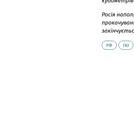
кубометрів 
Росія напол
прокачуванн
закінчуєтьс
РФ
ГАЗ