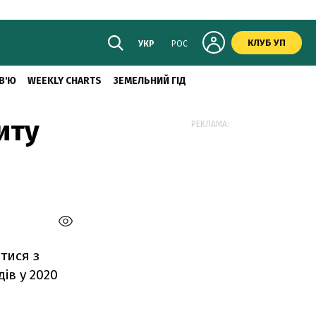
КЛУБ УП
УКР
РОС
В'Ю
WEEKLY CHARTS
ЗЕМЕЛЬНИЙ ГІД
иту
РЕКЛАМА:
тися з
дів у 2020