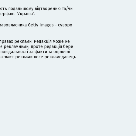
гають подальшому відтворенню та/чи
терфакс-Україна".
равовласника Getty Images - суворо
равах реклами. Редакція може не
 є рекламними, проте редакція бере
дповідальності за факти та оціночні
за зміст реклами несе рекламодавець.