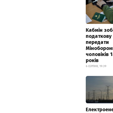
Кабмін зоб
податкову
передати
Міноборон
чоловіків 
років
6 СЕРПНЯ, 19:39
Електроене