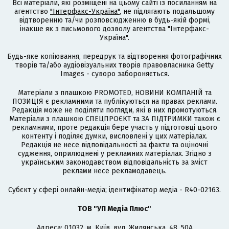
Всі матеріали, які розміщені на цьому сайті із посиланням на
агентство
"Інтерфакс-Україна"
, не підлягають подальшому
відтворенню та/чи розповсюдженню в будь-якій формі,
інакше як з письмового дозволу агентства "Інтерфакс-
Україна".
Будь-яке копіювання, передрук та відтворення фотографічних
творів та/або аудіовізуальних творів правовласника Getty
Images - суворо забороняється.
Матеріали з плашкою PROMOTED, НОВИНИ КОМПАНІЙ та
ПОЗИЦІЯ є рекламними та публікуються на правах реклами.
Редакція може не поділяти погляди, які в них промотуються.
Матеріали з плашкою СПЕЦПРОЄКТ та ЗА ПІДТРИМКИ також є
рекламними, проте редакція бере участь у підготовці цього
контенту і поділяє думки, висловлені у цих матеріалах.
Редакція не несе відповідальності за факти та оціночні
судження, оприлюднені у рекламних матеріалах. Згідно з
українським законодавством відповідальність за зміст
реклами несе рекламодавець.
Cубєкт у сфері онлайн-медіа; ідентифікатор медіа - R40-02163.
ТОВ "УП Медіа Плюс"
Адреса: 01032, м. Київ, вул. Жилянська, 48, 50А