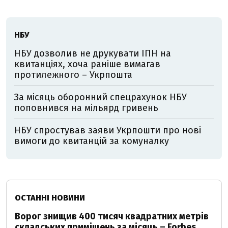
НБУ
НБУ дозволив не друкувати ІПН на
квитанціях, хоча раніше вимагав
протилежного – Укрпошта
За місяць оборонний спецрахунок НБУ
поповнився на мільярд гривень
НБУ спростував заяви Укрпошти про нові
вимоги до квитанцій за комуналку
ОСТАННІ НОВИНИ
Ворог знищив 400 тисяч квадратних метрів
складських приміщень за місяць – Forbes