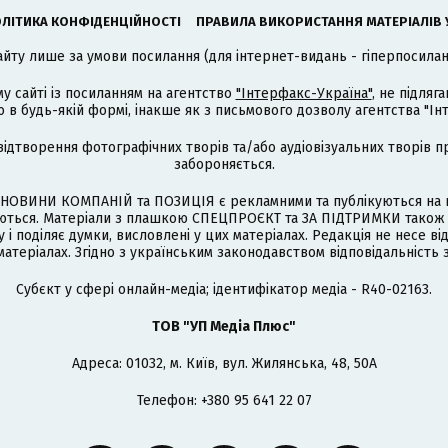
ЛІТИКА КОНФІДЕНЦІЙНОСТІ
ПРАВИЛА ВИКОРИСТАННЯ МАТЕРІАЛІВ 
айту лише за умови посилання (для інтернет-видань - гіперпосиланн
му сайті із посиланням на агентство
"Інтерфакс-Україна"
, не підля
 будь-якій формі, інакше як з письмового дозволу агентства "Ін
відтворення фотографічних творів та/або аудіовізуальних творів п
забороняється.
НОВИНИ КОМПАНІЙ та ПОЗИЦІЯ є рекламними та публікуються на п
туються. Матеріали з плашкою СПЕЦПРОЄКТ та ЗА ПІДТРИМКИ також
 і поділяє думки, висловлені у цих матеріалах. Редакція не несе ві
атеріалах. Згідно з українським законодавством відповідальність 
Cубєкт у сфері онлайн-медіа; ідентифікатор медіа - R40-02163.
ТОВ "УП Медіа Плюс"
Адреса: 01032, м. Київ, вул. Жилянська, 48, 50А
Телефон: +380 95 641 22 07