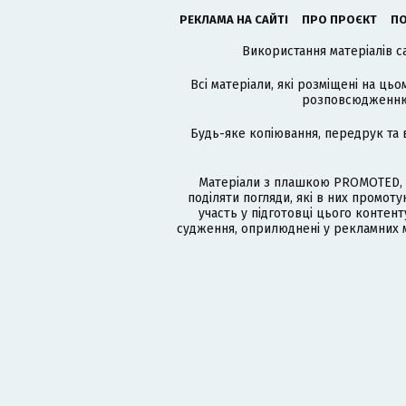
РЕКЛАМА НА САЙТІ
ПРО ПРОЄКТ
ПО
Використання матеріалів с
Всі матеріали, які розміщені на цьо
розповсюдженню в
Будь-яке копіювання, передрук та 
Матеріали з плашкою PROMOTED, 
поділяти погляди, які в них промо
участь у підготовці цього контенту
судження, оприлюднені у рекламних м