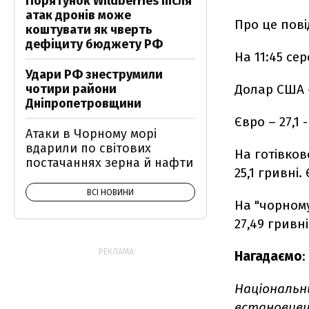
Порятунок Wildberries після
атак дронів може
Про це пов
коштувати як чверть
дефіциту бюджету РФ
На 11:45 се
Удари РФ знеструмили
Долар США - 
чотири райони
Дніпропетровщини
Євро – 27,1 -
Атаки в Чорному морі
вдарили по світових
На готівков
постачаннях зерна й нафти
25,1 гривні.
ВСІ НОВИНИ
На "чорному"
27,49 гривні
РЕКЛАМА:
Нагадаємо
:
Національн
встановивши