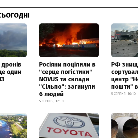
СЬОГОДНІ
 дронів
Росіяни поцілили в
РФ знищ
ще один
"серце логістики"
сортува
ПЗ
NOVUS та склади
центр "Н
"Сільпо": загинули
пошти" в
6 людей
5 СЕРПНЯ, 10:10
5 СЕРПНЯ, 12:30