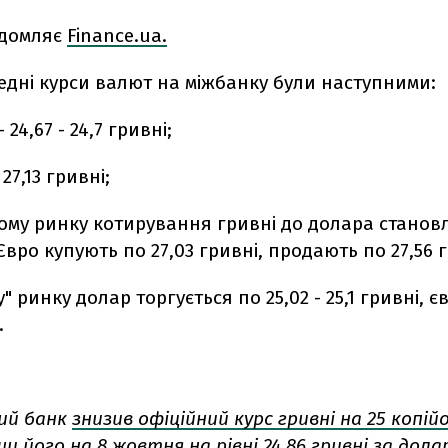
ідомляє
Finance.ua.
редні курси валют на міжбанку були наступними:
24,67 - 24,7 гривні;
 27,13 гривні;
ому ринку котирування гривні до долара становл
 Євро купують по 27,03 гривні, продають по 27,56 
 ринку долар торгується по 25,02 - 25,1 гривні, євр
.
ий банк
знизив офіційний курс гривні на 25 копій
 його на 8 жовтня на рівні 24,86 гривні за дола