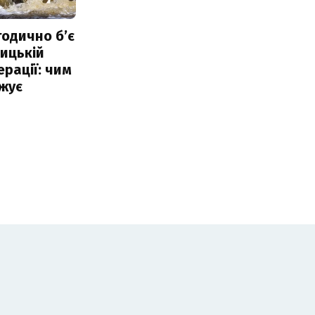
тодично б’є
ицькій
ерації: чим
жує