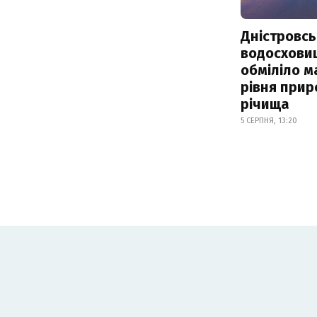
Дністровсь
водосхови
обміліло м
рівня при
річища
5 СЕРПНЯ, 13:20