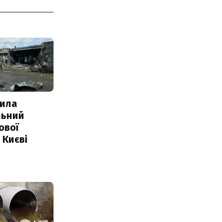
ила
льний
ової
 Києві