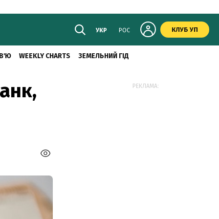
КЛУБ УП
УКР
РОС
В'Ю
WEEKLY CHARTS
ЗЕМЕЛЬНИЙ ГІД
анк,
РЕКЛАМА: