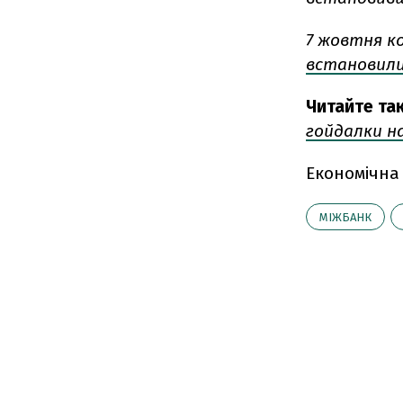
7 жовтня к
встановил
Читайте та
гойдалки н
Економічна
МІЖБАНК