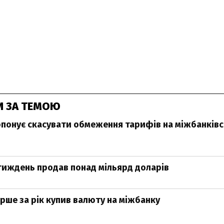
И ЗА ТЕМОЮ
понує скасувати обмеження тарифів на міжбанків
тиждень продав понад мільярд доларів
рше за рік купив валюту на міжбанку