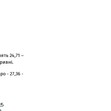
ять 24,71 –
гривні.
о - 27,36 -
ок
,
р.