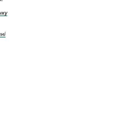
нку
ні