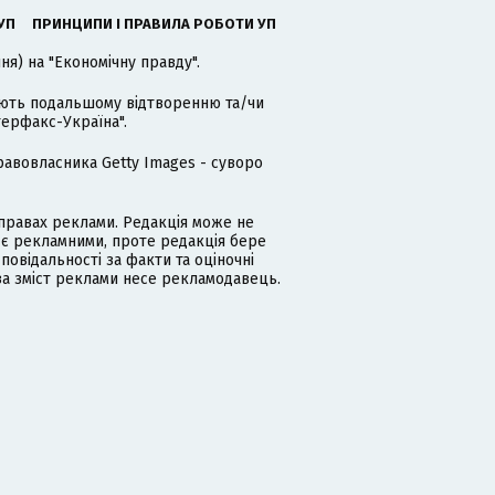
УП
ПРИНЦИПИ І ПРАВИЛА РОБОТИ УП
я) на "Економічну правду".
гають подальшому відтворенню та/чи
терфакс-Україна".
равовласника Getty Images - суворо
равах реклами. Редакція може не
 є рекламними, проте редакція бере
дповідальності за факти та оціночні
за зміст реклами несе рекламодавець.