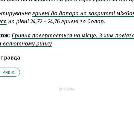
отирування
гривні до долара на закритті міжба
ися
на рівні 24,72 - 24,76 гривні за долар
.
кож
:
Гривня повертається на місце. З чим пов'яза
а валютному ринку
 правда
ГРИВНЯ
РЕКЛАМА: