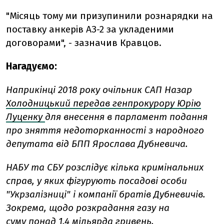
"Місяць тому ми призупинили рознарядки на
поставку анкерів АЗ-2 за укладеними
договорами", - зазначив Кравцов.
Нагадуємо:
Наприкінці 2018 року очільник САП Назар
Холодницький передав генпрокурору Юрію
Луценку
для внесення в парламент подання
про зняття недоторканності з народного
депутата від БПП Ярослава Дубневича.
НАБУ та СБУ розслідує кілька кримінальних
справ, у яких фігурують посадові особи
"Укрзалізниці" і компанії братів Дубневичів.
Зокрема, щодо розкрадання газу на
суму
понад 1,4 мільярда гривень.