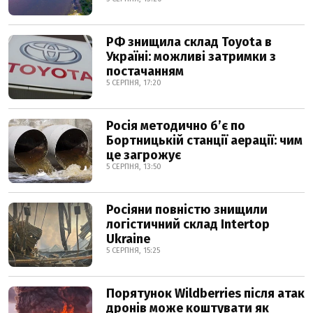
РФ знищила склад Toyota в
Україні: можливі затримки з
постачанням
5 СЕРПНЯ, 17:20
Росія методично б’є по
Бортницькій станції аерації: чим
це загрожує
5 СЕРПНЯ, 13:50
Росіяни повністю знищили
логістичний склад Intertop
Ukraine
5 СЕРПНЯ, 15:25
Порятунок Wildberries після атак
дронів може коштувати як