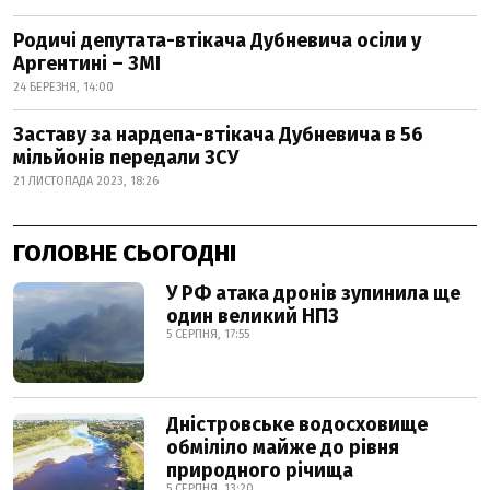
Родичі депутата-втікача Дубневича осіли у
Аргентині – ЗМІ
24 БЕРЕЗНЯ, 14:00
Заставу за нардепа-втікача Дубневича в 56
мільйонів передали ЗСУ
21 ЛИСТОПАДА 2023, 18:26
ГОЛОВНЕ СЬОГОДНІ
У РФ атака дронів зупинила ще
один великий НПЗ
5 СЕРПНЯ, 17:55
Дністровське водосховище
обміліло майже до рівня
природного річища
5 СЕРПНЯ, 13:20