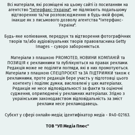
Всі матеріали, які розміщені на цьому сайті із посиланням на
агентство
"Інтерфакс-Україна"
, не підлягають подальшому
відтворенню та/чи розповсюдженню в будь-якій формі,
інакше як з письмового дозволу агентства "Інтерфакс-
Україна".
Будь-яке копіювання, передрук та відтворення фотографічних
творів та/або аудіовізуальних творів правовласника Getty
Images - суворо забороняється.
Матеріали з плашкою PROMOTED, НОВИНИ КОМПАНІЙ та
ПОЗИЦІЯ є рекламними та публікуються на правах реклами.
Редакція може не поділяти погляди, які в них промотуються.
Матеріали з плашкою СПЕЦПРОЄКТ та ЗА ПІДТРИМКИ також є
рекламними, проте редакція бере участь у підготовці цього
контенту і поділяє думки, висловлені у цих матеріалах.
Редакція не несе відповідальності за факти та оціночні
судження, оприлюднені у рекламних матеріалах. Згідно з
українським законодавством відповідальність за зміст
реклами несе рекламодавець.
Cубєкт у сфері онлайн-медіа; ідентифікатор медіа - R40-02163.
ТОВ "УП Медіа Плюс"