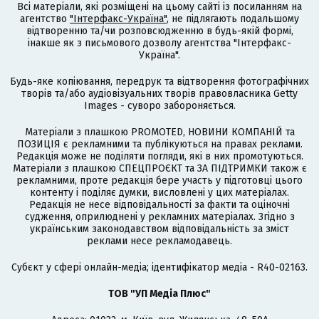
Всі матеріали, які розміщені на цьому сайті із посиланням на
агентство
"Інтерфакс-Україна"
, не підлягають подальшому
відтворенню та/чи розповсюдженню в будь-якій формі,
інакше як з письмового дозволу агентства "Інтерфакс-
Україна".
Будь-яке копіювання, передрук та відтворення фотографічних
творів та/або аудіовізуальних творів правовласника Getty
Images - суворо забороняється.
Матеріали з плашкою PROMOTED, НОВИНИ КОМПАНІЙ та
ПОЗИЦІЯ є рекламними та публікуються на правах реклами.
Редакція може не поділяти погляди, які в них промотуються.
Матеріали з плашкою СПЕЦПРОЄКТ та ЗА ПІДТРИМКИ також є
рекламними, проте редакція бере участь у підготовці цього
контенту і поділяє думки, висловлені у цих матеріалах.
Редакція не несе відповідальності за факти та оціночні
судження, оприлюднені у рекламних матеріалах. Згідно з
українським законодавством відповідальність за зміст
реклами несе рекламодавець.
Cубєкт у сфері онлайн-медіа; ідентифікатор медіа - R40-02163.
ТОВ "УП Медіа Плюс"