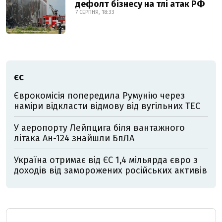
дефолт бізнесу на тлі атак РФ
7 СЕРПНЯ, 18:33
ЄС
Єврокомісія попередила Румунію через
наміри відкласти відмову від вугільних ТЕС
У аеропорту Лейпцига біля вантажного
літака Ан-124 знайшли БпЛА
Україна отримає від ЄС 1,4 мільярда євро з
доходів від заморожених російських активів