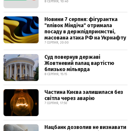
8 СЕРПНЯ, 10:40
Новини 7 серпня: фігурантка
"плівок Міндіча" отримала
посаду в держпідприємстві,
масована атака РФ на Укрнафту
7 СЕРПНЯ, 20:00
Суд повернув державі
Жовтневий палац вартістю
близько мільярда
8 СЕРПНЯ, 15:15
Частина Києва залишилася без
світла через аварію
7 СЕРПНЯ, 17:50
Нацбанк дозволив не визнавати