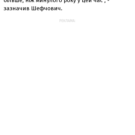
більше, ніж минулого року у цей час", -
зазначив Шефчович.
РЕКЛАМА: