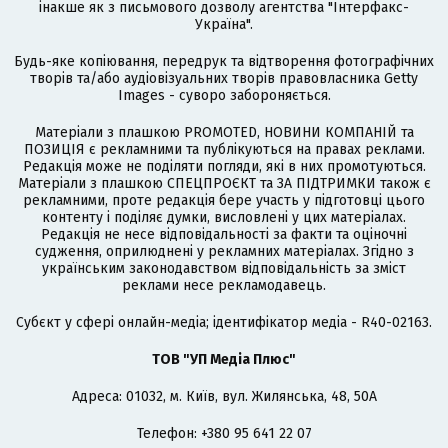
інакше як з письмового дозволу агентства "Інтерфакс-
Україна".
Будь-яке копіювання, передрук та відтворення фотографічних
творів та/або аудіовізуальних творів правовласника Getty
Images - суворо забороняється.
Матеріали з плашкою PROMOTED, НОВИНИ КОМПАНІЙ та
ПОЗИЦІЯ є рекламними та публікуються на правах реклами.
Редакція може не поділяти погляди, які в них промотуються.
Матеріали з плашкою СПЕЦПРОЄКТ та ЗА ПІДТРИМКИ також є
рекламними, проте редакція бере участь у підготовці цього
контенту і поділяє думки, висловлені у цих матеріалах.
Редакція не несе відповідальності за факти та оціночні
судження, оприлюднені у рекламних матеріалах. Згідно з
українським законодавством відповідальність за зміст
реклами несе рекламодавець.
Cубєкт у сфері онлайн-медіа; ідентифікатор медіа - R40-02163.
ТОВ "УП Медіа Плюс"
Адреса: 01032, м. Київ, вул. Жилянська, 48, 50А
Телефон: +380 95 641 22 07