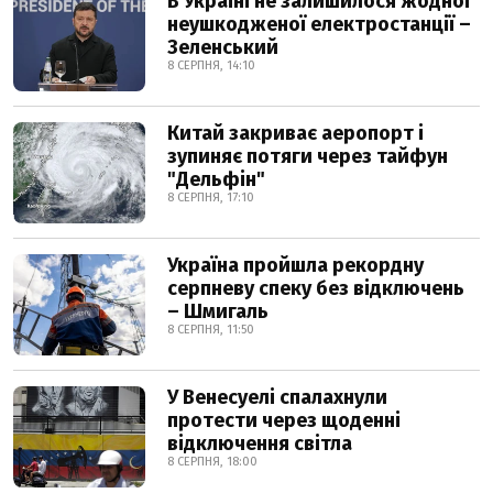
В Україні не залишилося жодної
неушкодженої електростанції –
Зеленський
8 СЕРПНЯ, 14:10
Китай закриває аеропорт і
зупиняє потяги через тайфун
"Дельфін"
8 СЕРПНЯ, 17:10
Україна пройшла рекордну
серпневу спеку без відключень
– Шмигаль
8 СЕРПНЯ, 11:50
У Венесуелі спалахнули
протести через щоденні
відключення світла
8 СЕРПНЯ, 18:00