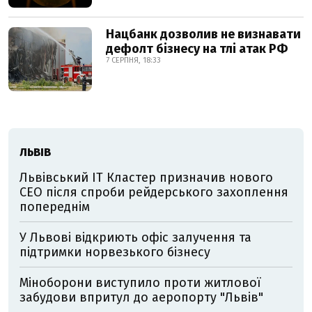
Нацбанк дозволив не визнавати
дефолт бізнесу на тлі атак РФ
7 СЕРПНЯ, 18:33
ЛЬВІВ
Львівський IT Кластер призначив нового
CEO після спроби рейдерського захоплення
попереднім
У Львові відкриють офіс залучення та
підтримки норвезького бізнесу
Міноборони виступило проти житлової
забудови впритул до аеропорту "Львів"