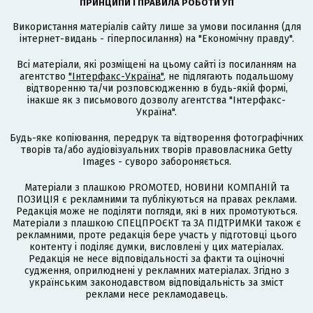
ПРИНЦИПИ І ПРАВИЛА РОБОТИ УП
Використання матеріалів сайту лише за умови посилання (для
інтернет-видань - гіперпосилання) на "Економічну правду".
Всі матеріали, які розміщені на цьому сайті із посиланням на
агентство
"Інтерфакс-Україна"
, не підлягають подальшому
відтворенню та/чи розповсюдженню в будь-якій формі,
інакше як з письмового дозволу агентства "Інтерфакс-
Україна".
Будь-яке копіювання, передрук та відтворення фотографічних
творів та/або аудіовізуальних творів правовласника Getty
Images - суворо забороняється.
Матеріали з плашкою PROMOTED, НОВИНИ КОМПАНІЙ та
ПОЗИЦІЯ є рекламними та публікуються на правах реклами.
Редакція може не поділяти погляди, які в них промотуються.
Матеріали з плашкою СПЕЦПРОЄКТ та ЗА ПІДТРИМКИ також є
рекламними, проте редакція бере участь у підготовці цього
контенту і поділяє думки, висловлені у цих матеріалах.
Редакція не несе відповідальності за факти та оціночні
судження, оприлюднені у рекламних матеріалах. Згідно з
українським законодавством відповідальність за зміст
реклами несе рекламодавець.