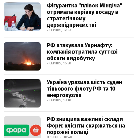
Фігурантка "плівок Міндіча"
отримала керівну посаду в
стратегічному
держпідприємстві
7 СЕРПНЯ, 17:10
РФ атакувала Укрнафту:
компанія втратила суттєві
обсяги видобутку
7 СЕРПНЯ, 16:50
Україна уразила шість суден
тіньового флоту РФ та 10
енерговузлів
7 СЕРПНЯ, 18:10
РФ знищила важливі склади
Фори: клієнти скаржаться на
порожні полиці
8 СЕРПНЯ, 10:40