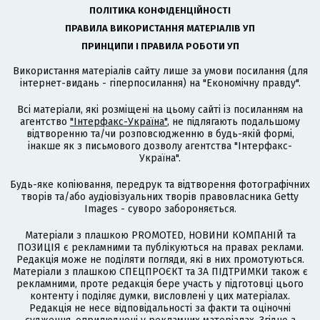
ПОЛІТИКА КОНФІДЕНЦІЙНОСТІ
ПРАВИЛА ВИКОРИСТАННЯ МАТЕРІАЛІВ УП
ПРИНЦИПИ І ПРАВИЛА РОБОТИ УП
Використання матеріалів сайту лише за умови посилання (для
інтернет-видань - гіперпосилання) на "Економічну правду".
Всі матеріали, які розміщені на цьому сайті із посиланням на
агентство
"Інтерфакс-Україна"
, не підлягають подальшому
відтворенню та/чи розповсюдженню в будь-якій формі,
інакше як з письмового дозволу агентства "Інтерфакс-
Україна".
Будь-яке копіювання, передрук та відтворення фотографічних
творів та/або аудіовізуальних творів правовласника Getty
Images - суворо забороняється.
Матеріали з плашкою PROMOTED, НОВИНИ КОМПАНІЙ та
ПОЗИЦІЯ є рекламними та публікуються на правах реклами.
Редакція може не поділяти погляди, які в них промотуються.
Матеріали з плашкою СПЕЦПРОЄКТ та ЗА ПІДТРИМКИ також є
рекламними, проте редакція бере участь у підготовці цього
контенту і поділяє думки, висловлені у цих матеріалах.
Редакція не несе відповідальності за факти та оціночні