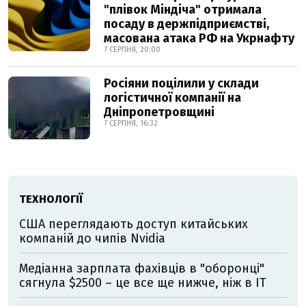
"плівок Міндіча" отримала
посаду в держпідприємстві,
масована атака РФ на Укрнафту
7 СЕРПНЯ, 20:00
Росіяни поцілили у склади
логістичної компанії на
Дніпропетровщині
7 СЕРПНЯ, 16:32
ТЕХНОЛОГІЇ
США переглядають доступ китайських
компаній до чипів Nvidia
Медіанна зарплата фахівців в "оборонці"
сягнула $2500 – це все ще нижче, ніж в IT