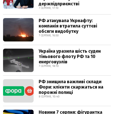
держпідприємстві
7 СЕРПНЯ, 17:10
РФ атакувала Укрнафту:
компанія втратила суттєві
обсяги видобутку
7 СЕРПНЯ, 16:50
Україна уразила шість суден
тіньового флоту РФ та 10
енерговузлів
7 СЕРПНЯ, 18:10
РФ знищила важливі склади
Фори: клієнти скаржаться на
порожні полиці
8 СЕРПНЯ, 10:40
Новини 7 серпня: фігурантка