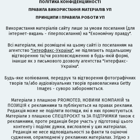
ПОЛІТИКА КОНФІДЕНЦІЙНОСТІ
ПРАВИЛА ВИКОРИСТАННЯ МАТЕРІАЛІВ УП
ПРИНЦИПИ І ПРАВИЛА РОБОТИ УП
Використання матеріалів сайту лише за умови посилання (для
інтернет-видань - гіперпосилання) на "Економічну правду".
Всі матеріали, які розміщені на цьому сайті із посиланням на
агентство
"Інтерфакс-Україна"
, не підлягають подальшому
відтворенню та/чи розповсюдженню в будь-якій формі,
інакше як з письмового дозволу агентства "Інтерфакс-
Україна".
Будь-яке копіювання, передрук та відтворення фотографічних
творів та/або аудіовізуальних творів правовласника Getty
Images - суворо забороняється.
Матеріали з плашкою PROMOTED, НОВИНИ КОМПАНІЙ та
ПОЗИЦІЯ є рекламними та публікуються на правах реклами.
Редакція може не поділяти погляди, які в них промотуються.
Матеріали з плашкою СПЕЦПРОЄКТ та ЗА ПІДТРИМКИ також є
рекламними, проте редакція бере участь у підготовці цього
контенту і поділяє думки, висловлені у цих матеріалах.
Редакція не несе відповідальності за факти та оціночні
судження, оприлюднені у рекламних матеріалах. Згідно з