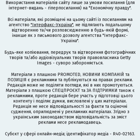
Використання матеріалів сайту лише за умови посилання (для
інтернет-видань - гіперпосилання) на "Економічну правду".
Всі матеріали, які розміщені на цьому сайті із посиланням на
агентство
"Інтерфакс-Україна"
, не підлягають подальшому
відтворенню та/чи розповсюдженню в будь-якій формі,
інакше як з письмового дозволу агентства "Інтерфакс-
Україна".
Будь-яке копіювання, передрук та відтворення фотографічних
творів та/або аудіовізуальних творів правовласника Getty
Images - суворо забороняється.
Матеріали з плашкою PROMOTED, НОВИНИ КОМПАНІЙ та
ПОЗИЦІЯ є рекламними та публікуються на правах реклами.
Редакція може не поділяти погляди, які в них промотуються.
Матеріали з плашкою СПЕЦПРОЄКТ та ЗА ПІДТРИМКИ також є
рекламними, проте редакція бере участь у підготовці цього
контенту і поділяє думки, висловлені у цих матеріалах.
Редакція не несе відповідальності за факти та оціночні
судження, оприлюднені у рекламних матеріалах. Згідно з
українським законодавством відповідальність за зміст
реклами несе рекламодавець.
Cубєкт у сфері онлайн-медіа; ідентифікатор медіа - R40-02163.