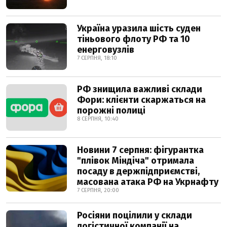
Україна уразила шість суден
тіньового флоту РФ та 10
енерговузлів
7 СЕРПНЯ, 18:10
РФ знищила важливі склади
Фори: клієнти скаржаться на
порожні полиці
8 СЕРПНЯ, 10:40
Новини 7 серпня: фігурантка
"плівок Міндіча" отримала
посаду в держпідприємстві,
масована атака РФ на Укрнафту
7 СЕРПНЯ, 20:00
Росіяни поцілили у склади
логістичної компанії на