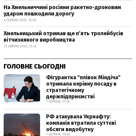
На Хмельниччині росіяни ракетно-дроновим
ударом пошкодили дорогу
4 СЕРПНЯ 2025, 13:36
Хмельницький отримав ще п’ять тролейбусів
вітчизняного виробництва
22 ЛИПНЯ 2025, 13:42
ГОЛОВНЕ СЬОГОДНІ
Фігурантка "плівок Міндіча"
отримала керівну посаду в
стратегічному
держпідприємстві
7 СЕРПНЯ, 17:10
РФ атакувала Укрнафту:
компанія втратила суттєві
обсяги видобутку
7 СЕРПНЯ, 16:50