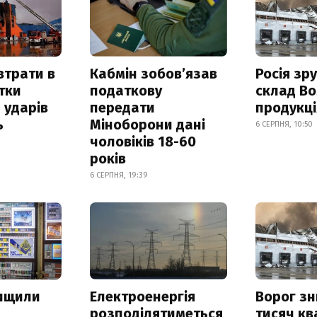
втрати в
Кабмін зобовʼязав
Росія зр
итки
податкову
склад Bo
 ударів
передати
продукц
ь
Міноборони дані
6 СЕРПНЯ, 10:50
чоловіків 18-60
років
6 СЕРПНЯ, 19:39
нищили
Електроенергія
Ворог з
розподілятиметься
тисяч к