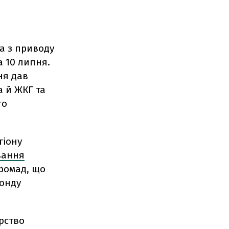
а з приводу
а 10 липня.
ня дав
а й ЖКГ та
го
гіону
вання
громад, що
фонду
рство