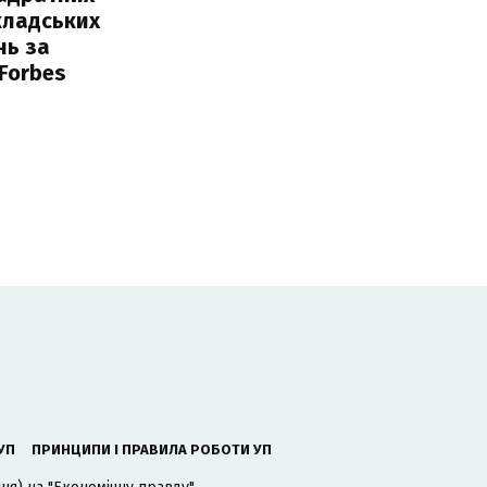
кладських
нь за
 Forbes
УП
ПРИНЦИПИ І ПРАВИЛА РОБОТИ УП