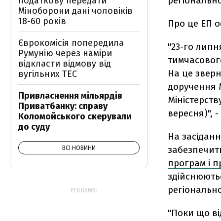
регіонально
податкову передати
Міноборони дані чоловіків
18-60 років
Про це ЕП о
Єврокомісія попередила
"23-го липн
Румунію через наміри
тимчасового
відкласти відмову від
На це зверн
вугільних ТЕС
доручення М
Привласнення мільярдів
Міністерств
Приватбанку: справу
вересня)", -
Коломойського скерували
до суду
На засіданн
забезпечит
ВСІ НОВИНИ
програм і п
здійснюютьс
регіонально
РЕКЛАМА:
"Поки що ві