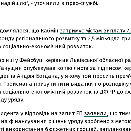
 надійшло", - уточнили в прес-службі.
ідомлялося, що
Кабмін
затримує містам виплату 7
фонду регіонального розвитку та 2,5 мільярда гр
а соціально-економічний розвиток.
орінці у Фейсбуці керівник Львівської обласної р
Ганущин опублікував копію листа за підписом ке
дента Андрія Богдана, у якому той просить прем'
 Гройсмана призупинити видатки по розподілу
на соціально-економічний розвиток та ДФРР до 
ду уряду.
зидента у відповідь на запит ЕП
заявили,
що тимч
ня фінансування рішень уряду зроблено з метою
ті використання бюджетних грошей, запланова