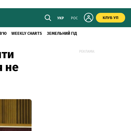
КЛУБ УП
УКР
РОС
В'Ю
WEEKLY CHARTS
ЗЕМЕЛЬНИЙ ГІД
ити
РЕКЛАМА:
я не