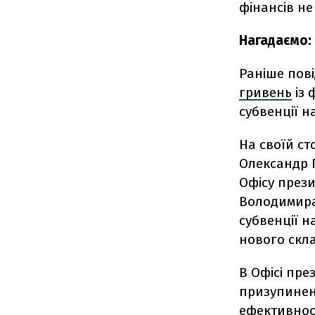
фінансів не
Нагадаємо:
Раніше пов
гривень
із 
субвенції н
На своїй ст
Олександр 
Офісу прези
Володимира
субвенції 
нового скла
В Офісі пре
призупинен
ефективнос