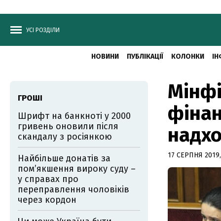
УСІ РОЗДІЛИ
НОВИНИ
ПУБЛІКАЦІЇ
КОЛОНКИ
ІН
Мінфі
ГРОШІ
фінан
Шрифт на банкноті у 2000
гривень оновили після
надх
скандалу з росіянкою
17 СЕРПНЯ 2019,
Найбільше донатів за
пом’якшення вироку суду –
у справах про
переправлення чоловіків
через кордон