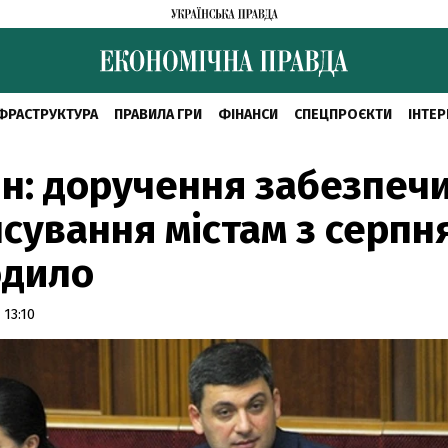
ФРАСТРУКТУРА
ПРАВИЛА ГРИ
ФІНАНСИ
СПЕЦПРОЄКТИ
ІНТЕР
н: доручення забезпеч
сування містам з серпн
одило
 13:10