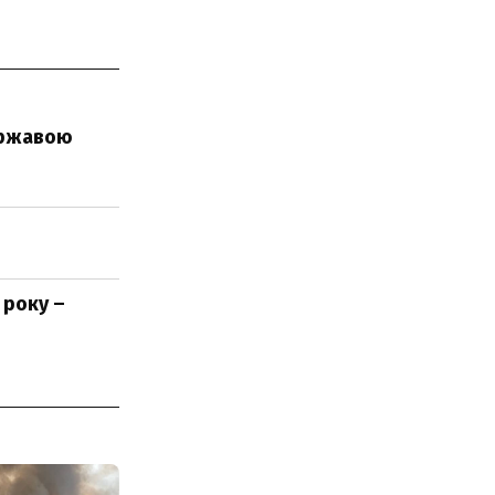
державою
 року –