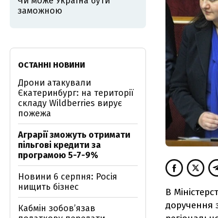
Чи може Україна бути
заможною
ОСТАННІ НОВИНИ
Дрони атакували
Єкатеринбург: на території
складу Wildberries вирує
пожежа
Аграрії зможуть отримати
пільгові кредити за
програмою 5-7-9%
Новини 6 серпня: Росія
нищить бізнес
В Міністерс
доручення 
Кабмін зобовʼязав