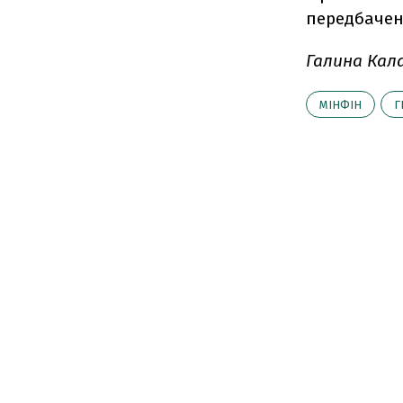
передбачен
Галина Кал
МІНФІН
Г