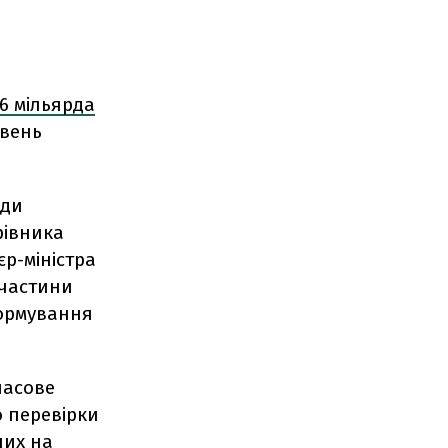
,6 мільярда
ивень
ади
рівника
єр-міністра
 частини
формування
асове
 перевірки
них на