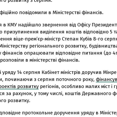
го розвитку з серпня.
фіційно повідомили в Міністерстві фінансів.
я в КМУ надійшло звернення від Офісу Президент
 призупинення виділення коштів відповідно 5 т
ення віце-прем’єр-міністр Степан Кубів 8-го серп
іністерству регіонального розвитку, будівництв
у фінансів опрацювати відповідне питання (до 4
 розповіли в міністерстві фінансів.
і уряду 14 серпня Кабінет міністрів доручив Мінре
и, починаючи з серпня поточного року,
фінансу
роектів розвитку
регіонів, особливо малих міст і 
я за рахунок, у тому числі, коштів Державного 
го розвитку.
дповідне протокольне доручення уряду в Міністе