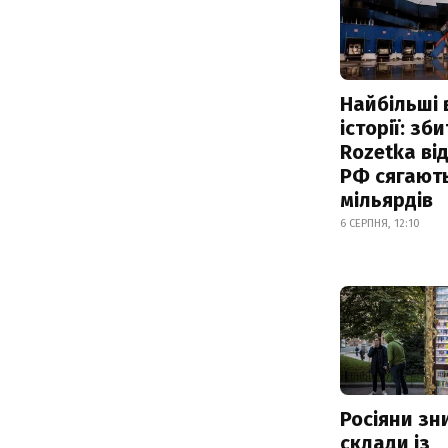
Найбільші 
історії: зб
Rozetka від
РФ сягают
мільярдів
6 СЕРПНЯ, 12:10
Росіяни з
склади із