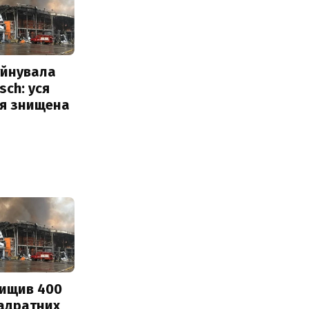
уйнувала
sch: уся
ія знищена
нищив 400
вадратних