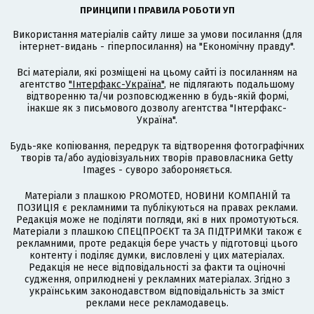
ПРИНЦИПИ І ПРАВИЛА РОБОТИ УП
Використання матеріалів сайту лише за умови посилання (для
інтернет-видань - гіперпосилання) на "Економічну правду".
Всі матеріали, які розміщені на цьому сайті із посиланням на
агентство
"Інтерфакс-Україна"
, не підлягають подальшому
відтворенню та/чи розповсюдженню в будь-якій формі,
інакше як з письмового дозволу агентства "Інтерфакс-
Україна".
Будь-яке копіювання, передрук та відтворення фотографічних
творів та/або аудіовізуальних творів правовласника Getty
Images - суворо забороняється.
Матеріали з плашкою PROMOTED, НОВИНИ КОМПАНІЙ та
ПОЗИЦІЯ є рекламними та публікуються на правах реклами.
Редакція може не поділяти погляди, які в них промотуються.
Матеріали з плашкою СПЕЦПРОЄКТ та ЗА ПІДТРИМКИ також є
рекламними, проте редакція бере участь у підготовці цього
контенту і поділяє думки, висловлені у цих матеріалах.
Редакція не несе відповідальності за факти та оціночні
судження, оприлюднені у рекламних матеріалах. Згідно з
українським законодавством відповідальність за зміст
реклами несе рекламодавець.