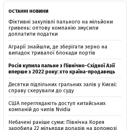
ОСТАННІ НОВИНИ
Фіктивні закупівлі пального на мільйони
гривень: оптову компанію змусили
доплатити податки
Аграрії знайшли, де зберігати зерно на
випадок тривалої блокади портів
Росія купила пальне з Північно-Східної Азії
вперше з 2022 року: хто країна-продавець
Десятки підпільних гральних залів у Києві:
справу скерували до суду
США переглядають доступ китайських
компаній до чипів Nvidia
Небачені раніше суми: Північна Корея
заробила 22 мільярди доларів на допомозі