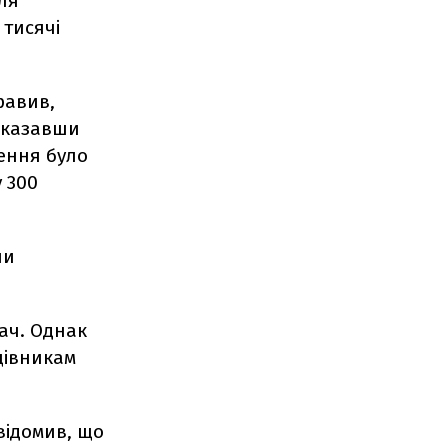
ля
 тисячі
равив,
 вказавши
ення було
 300
ши
ач. Однак
цівникам
відомив, що