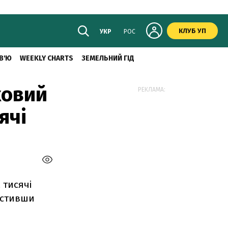
КЛУБ УП
УКР
РОС
В'Ю
WEEKLY CHARTS
ЗЕМЕЛЬНИЙ ГІД
ковий
РЕКЛАМА:
ячі
 тисячі
істивши