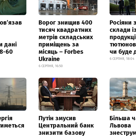
овʼязав
Ворог знищив 400
Росіяни
тисяч квадратних
склади і
метрів складських
продукці
и дані
приміщень за
тютюнови
18-60
місяць – Forbes
чи буде 
Ukraine
6 СЕРПНЯ, 18:04
6 СЕРПНЯ, 16:50
ргія
Путін змусив
Більша 
тиметься
Центральний банк
Львова
знизити базову
знестру