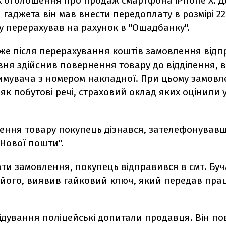
LX оголошення про продаж смартфона iPhone Х. Д
гаджета він мав внести передоплату в розмірі 22
у перерахував на рахунок в "Ощадбанку".
же після перерахування коштів замовлення відп
вня здійснив повернення товару до відділення,
римувача з номером накладної. При цьому замовл
к побутові речі, страховий оклад яких оцінили у
ення товару покупець дізнався, зателефонував
Нової пошти".
ти замовлення, покупець відправився в смт. Буч
його, виявив гайковий ключ, який передав пра
лідування поліцейські допитали продавця. Він по