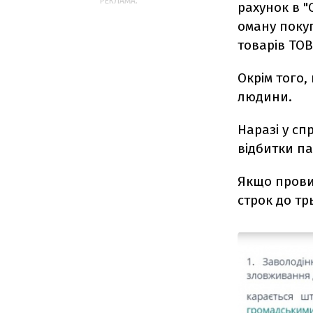
РЕКЛАМА:
рахунок в "
оману поку
товарів ТОВ
Окрім того,
людини.
Наразі у сп
відбитки п
Якщо прови
строк до трь