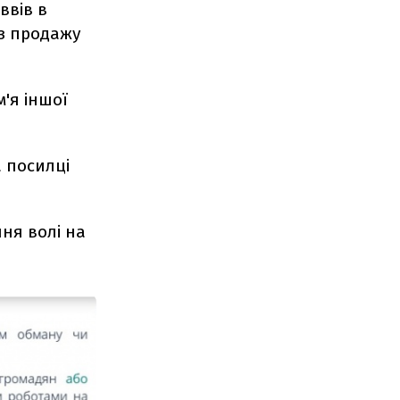
ввів в
 з продажу
м'я іншої
а посилці
ня волі на