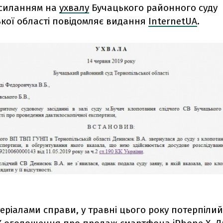
осиланням на
ухвалу
Бучацького районного суду
ької області повідомляє видання
InternetUA
.
теріалами справи, у травні цього року потерпіл