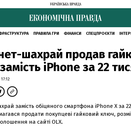
ФРАСТРУКТУРА
ПРАВИЛА ГРИ
ФІНАНСИ
СПЕЦПРОЄКТИ
ІНТЕР
нет-шахрай продав гай
замість iPhone за 22 тис
17:12
храй замість обіцяного смартфона iPhone Х за 22
магався продати покупцеві гайковий ключ, розм
олошення на сайті OLX.