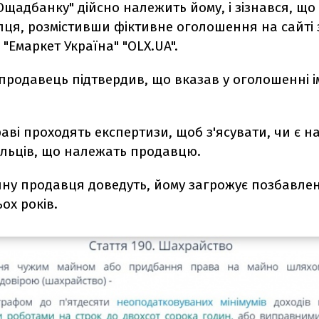
Ощадбанку" дійсно належить йому, і зізнався, що 
пця, розмістивши фіктивне оголошення на сайті
 "Емаркет Україна" "OLX.UA".
 продавець підтвердив, що вказав у оголошенні і
раві проходять експертизи, щоб з'ясувати, чи є н
альців, що належать продавцю.
ну продавця доведуть, йому загрожує позбавлен
ох років.