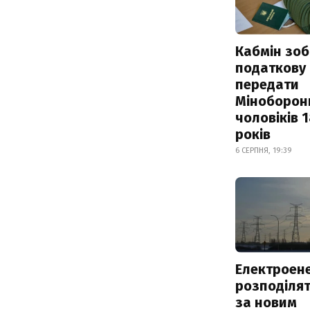
Кабмін зоб
податкову
передати
Міноборон
чоловіків 
років
6 СЕРПНЯ, 19:39
Електроене
розподіля
за новим