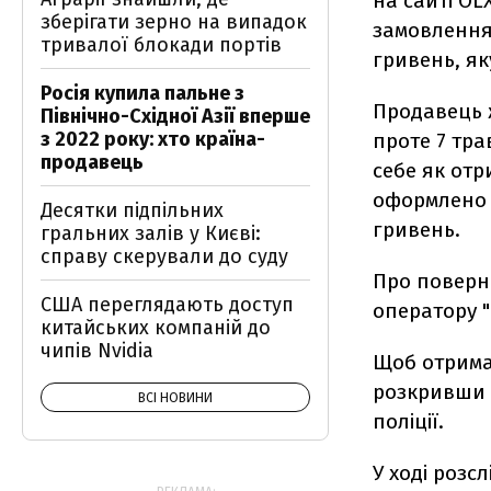
на сайті O
зберігати зерно на випадок
замовлення 
тривалої блокади портів
гривень, як
Росія купила пальне з
Продавець 
Північно-Східної Азії вперше
з 2022 року: хто країна-
проте 7 тра
продавець
себе як от
оформлено я
Десятки підпільних
гривень.
гральних залів у Києві:
справу скерували до суду
Про поверн
США переглядають доступ
оператору "
китайських компаній до
чипів Nvidia
Щоб отрима
розкривши 
ВСІ НОВИНИ
поліції.
У ході розс