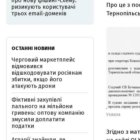
про нову фішинг-схему:
Про це з п
ризикують користувачі
Тернопільс
трьох email-доменів
ОСТАННІ НОВИНИ
Черговий маркетплейс
відмовився
відшкодовувати росіянам
збитки, якщо його
атакують дрони
Фіктивні закупівлі
пального на мільйони
гривень: оптову компанію
Ухвала
змусили доплатити
податки
Згідно з ма
Аграрії знайшли, де