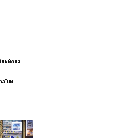
мільйона
раїни