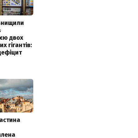
 знищили
з
єю двох
х гігантів:
дефіцит
частина
млена