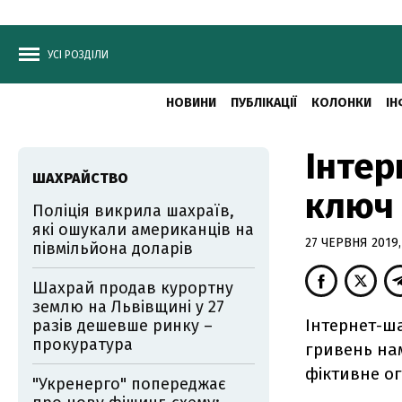
УСІ РОЗДІЛИ
НОВИНИ
ПУБЛІКАЦІЇ
КОЛОНКИ
ІН
Інтер
ШАХРАЙСТВО
ключ 
Поліція викрила шахраїв,
які ошукали американців на
27 ЧЕРВНЯ 2019, 
півмільйона доларів
Шахрай продав курортну
землю на Львівщині у 27
Інтернет-ша
разів дешевше ринку –
прокуратура
гривень на
фіктивне ог
"Укренерго" попереджає