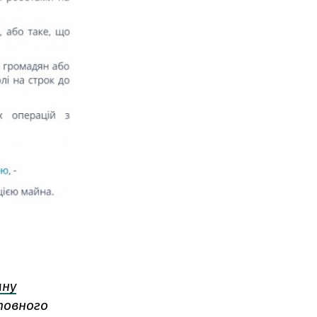
мну
товного