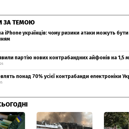
И ЗА ТЕМОЮ
на iPhone українців: чому ризики атаки можуть бути
нням
вили партію нових контрабандних айфонів на 1,5 
:26
овлять понад 70% усієї контрабанди електроніки Ук
35
СЬОГОДНІ