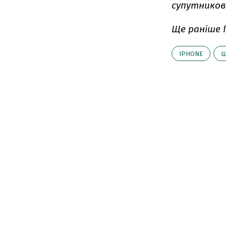
супутников
Ще раніше 
IPHONE
Ш