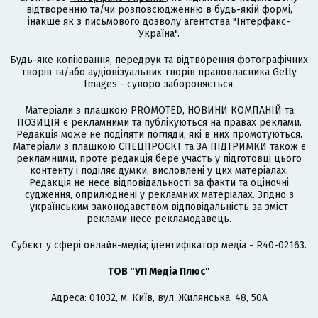
відтворенню та/чи розповсюдженню в будь-якій формі,
інакше як з письмового дозволу агентства "Інтерфакс-
Україна".
Будь-яке копіювання, передрук та відтворення фотографічних
творів та/або аудіовізуальних творів правовласника Getty
Images - суворо забороняється.
Матеріали з плашкою PROMOTED, НОВИНИ КОМПАНІЙ та
ПОЗИЦІЯ є рекламними та публікуються на правах реклами.
Редакція може не поділяти погляди, які в них промотуються.
Матеріали з плашкою СПЕЦПРОЄКТ та ЗА ПІДТРИМКИ також є
рекламними, проте редакція бере участь у підготовці цього
контенту і поділяє думки, висловлені у цих матеріалах.
Редакція не несе відповідальності за факти та оціночні
судження, оприлюднені у рекламних матеріалах. Згідно з
українським законодавством відповідальність за зміст
реклами несе рекламодавець.
Cубєкт у сфері онлайн-медіа; ідентифікатор медіа - R40-02163.
ТОВ "УП Медіа Плюс"
Адреса: 01032, м. Київ, вул. Жилянська, 48, 50А