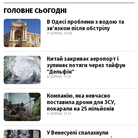
ГОЛОВНЕ СЬОГОДНІ
В Одесі проблеми з водою та
звʼязком після обстрілу
9 СЕРПНЯ, 11:00
Китай закриває аеропорт і
зупиняє потяги через тайфун
"Дельфін"
8 СЕРПНЯ, 17:10
Компанію, яка невчасно
поставила дрони для ЗСУ,
покарали на 25 мільйонів
9 СЕРПНЯ, 11:31
У Венесуелі спалахнули