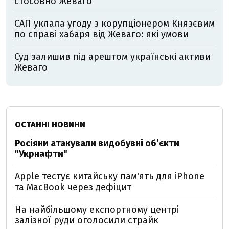
стосовно Жеваго
САП уклала угоду з корупціонером Князєвим
по справі хабаря від Жеваго: які умови
Суд залишив під арештом українські активи
Жеваго
ОСТАННІ НОВИНИ
Росіяни атакували видобувні обʼєкти
"Укрнафти"
Apple тестує китайську пам'ять для iPhone
та MacBook через дефіцит
На найбільшому експортному центрі
залізної руди оголосили страйк