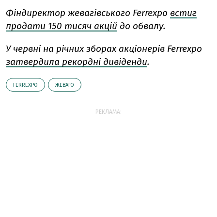
Фіндиректор жевагівського Ferrexpo
встиг
продати 150 тисяч акцій
до обвалу.
У червні на річних зборах акціонерів Ferrexpo
затвердила рекордні дивіденди
.
FERREXPO
ЖЕВАГО
РЕКЛАМА: