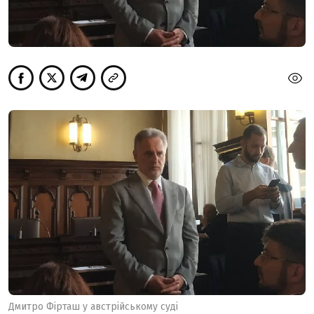
Дмитро Фірташ у австрійському суді