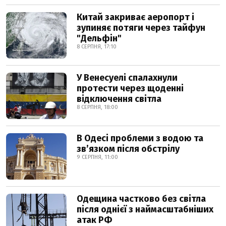
Китай закриває аеропорт і
зупиняє потяги через тайфун
"Дельфін"
8 СЕРПНЯ, 17:10
У Венесуелі спалахнули
протести через щоденні
відключення світла
8 СЕРПНЯ, 18:00
В Одесі проблеми з водою та
звʼязком після обстрілу
9 СЕРПНЯ, 11:00
Одещина частково без світла
після однієї з наймасштабніших
атак РФ