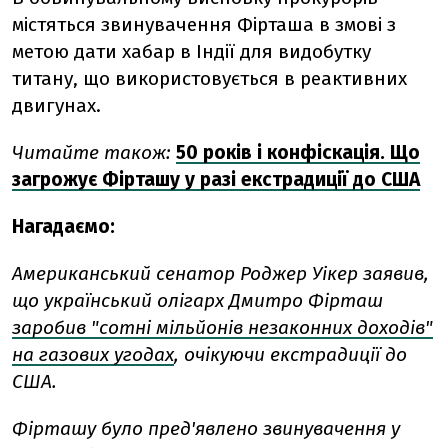
містяться звинувачення Фірташа в змові з
метою дати хабар в Індії для видобутку
титану, що використовується в реактивних
двигунах.
Читайте також:
50 років і конфіскація. Що
загрожує Фірташу у разі екстрадиції до США
Нагадаємо:
Американський сенатор Роджер Уікер заявив,
що український олігарх Дмитро Фірташ
заробив "сотні мільйонів незаконних доходів"
на газових угодах
, очiкуючи екстрадиції до
США.
Фірташу було пред'явлено звинувачення у