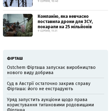
9 СЕРПНЯ, 10:40
Компанію, яка невчасно
поставила дрони для ЗСУ,
покарали на 25 мільйонів
9 СЕРПНЯ, 11:31
ФІРТАШ
Ostchem Фірташа запускає виробництво
нового виду добрива
Суд в Австрії остаточно закрив справу
Фірташа: його не екстрадують
Уряд запустить аукціони щодо права
користування титановими родовищами
Фірташа