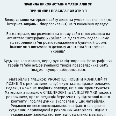
ПРАВИЛА ВИКОРИСТАННЯ МАТЕРІАЛІВ УП
ПРИНЦИПИ І ПРАВИЛА РОБОТИ УП
Використання матеріалів сайту лише за умови посилання (для
інтернет-видань - гіперпосилання) на "Економічну правду".
Всі матеріали, які розміщені на цьому сайті із посиланням на
агентство
"Інтерфакс-Україна"
, не підлягають подальшому
відтворенню та/чи розповсюдженню в будь-якій формі,
інакше як з письмового дозволу агентства "Інтерфакс-
Україна".
Будь-яке копіювання, передрук та відтворення фотографічних
творів та/або аудіовізуальних творів правовласника Getty
Images - суворо забороняється.
Матеріали з плашкою PROMOTED, НОВИНИ КОМПАНІЙ та
ПОЗИЦІЯ є рекламними та публікуються на правах реклами.
Редакція може не поділяти погляди, які в них промотуються.
Матеріали з плашкою СПЕЦПРОЄКТ та ЗА ПІДТРИМКИ також є
рекламними, проте редакція бере участь у підготовці цього
контенту і поділяє думки, висловлені у цих матеріалах.
Редакція не несе відповідальності за факти та оціночні
судження, оприлюднені у рекламних матеріалах. Згідно з
українським законодавством відповідальність за зміст