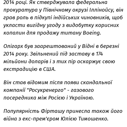
2014 році. Як стверджувала федеральна
прокуратура у Північному окрузі Іллінойсу, він
грав роль в підкупі індійських чиновників, щоб
укласти вигідну угоду з видобутку корисних
копалин для продажу титану Boeing.
Олігарх був заарештований у Відні в березні
2014 року. Звільнений під заставу в 174
мільйони доларів і з тих пір оскаржує свою
екстрадицію в США.
Він став відомим після появи скандальної
компанії "Росукренерго" - газового
посередника між Росією і Україною.
Популярність Фірташу принесла також його
війна з екс-прем'єром Юлією Тимошенко.