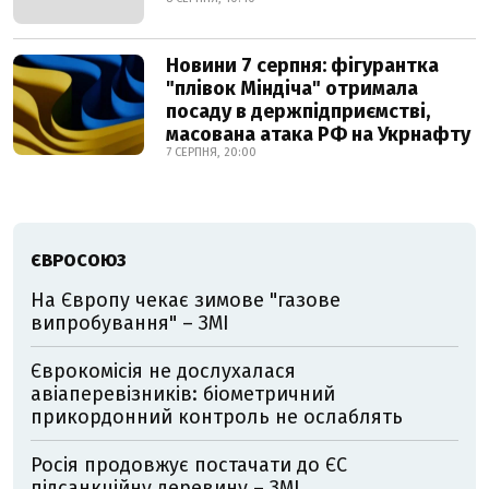
Новини 7 серпня: фігурантка
"плівок Міндіча" отримала
посаду в держпідприємстві,
масована атака РФ на Укрнафту
7 СЕРПНЯ, 20:00
ЄВРОСОЮЗ
На Європу чекає зимове "газове
випробування" – ЗМІ
Єврокомісія не дослухалася
авіаперевізників: біометричний
прикордонний контроль не ослаблять
Росія продовжує постачати до ЄС
підсанкційну деревину – ЗМІ