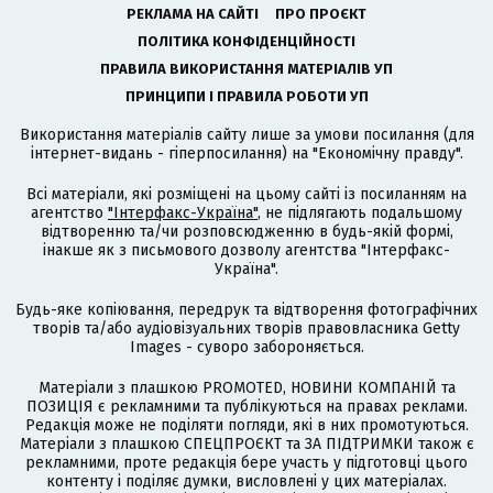
РЕКЛАМА НА САЙТІ
ПРО ПРОЄКТ
ПОЛІТИКА КОНФІДЕНЦІЙНОСТІ
ПРАВИЛА ВИКОРИСТАННЯ МАТЕРІАЛІВ УП
ПРИНЦИПИ І ПРАВИЛА РОБОТИ УП
Використання матеріалів сайту лише за умови посилання (для
інтернет-видань - гіперпосилання) на "Економічну правду".
Всі матеріали, які розміщені на цьому сайті із посиланням на
агентство
"Інтерфакс-Україна"
, не підлягають подальшому
відтворенню та/чи розповсюдженню в будь-якій формі,
інакше як з письмового дозволу агентства "Інтерфакс-
Україна".
Будь-яке копіювання, передрук та відтворення фотографічних
творів та/або аудіовізуальних творів правовласника Getty
Images - суворо забороняється.
Матеріали з плашкою PROMOTED, НОВИНИ КОМПАНІЙ та
ПОЗИЦІЯ є рекламними та публікуються на правах реклами.
Редакція може не поділяти погляди, які в них промотуються.
Матеріали з плашкою СПЕЦПРОЄКТ та ЗА ПІДТРИМКИ також є
рекламними, проте редакція бере участь у підготовці цього
контенту і поділяє думки, висловлені у цих матеріалах.