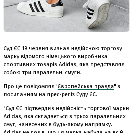
Суд ЄС 19 червня визнав недійсною торгову
марку відомого німецького виробника
спортивних товарів Adidas, яка представляє
собою три паралельні смуги.
Про це повідомляє "
Європейська правда
" з
посиланням на прес-реліз Суду ЄС.
"Суд ЄС підтвердив недійсність торгової марки
Adidas, яка складається з трьох паралельних
смуг, нанесених в будь-якому напрямку.
Adidas не довів, що ця марка набула на всій