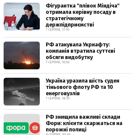
Фігурантка "плівок Міндіча"
отримала керівну посаду в
стратегічному
держпідприємстві
7 СЕРПНЯ, 17:10
РФ атакувала Укрнафту:
компанія втратила суттєві
обсяги видобутку
7 СЕРПНЯ, 16:50
Україна уразила шість суден
тіньового флоту РФ та 10
енерговузлів
7 СЕРПНЯ, 18:10
РФ знищила важливі склади
Фори: клієнти скаржаться на
порожні полиці
8 СЕРПНЯ, 10:40