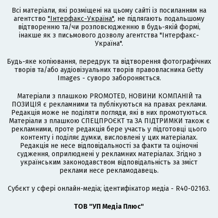
Всі матеріали, які розміщені на цьому сайті із посиланням на
агентство
"Інтерфакс-Україна"
, не підлягають подальшому
відтворенню та/чи розповсюдженню в будь-якій формі,
інакше як з письмового дозволу агентства "Інтерфакс-
Україна".
Будь-яке копіювання, передрук та відтворення фотографічних
творів та/або аудіовізуальних творів правовласника Getty
Images - суворо забороняється.
Матеріали з плашкою PROMOTED, НОВИНИ КОМПАНІЙ та
ПОЗИЦІЯ є рекламними та публікуються на правах реклами.
Редакція може не поділяти погляди, які в них промотуються.
Матеріали з плашкою СПЕЦПРОЄКТ та ЗА ПІДТРИМКИ також є
рекламними, проте редакція бере участь у підготовці цього
контенту і поділяє думки, висловлені у цих матеріалах.
Редакція не несе відповідальності за факти та оціночні
судження, оприлюднені у рекламних матеріалах. Згідно з
українським законодавством відповідальність за зміст
реклами несе рекламодавець.
Cубєкт у сфері онлайн-медіа; ідентифікатор медіа - R40-02163.
ТОВ "УП Медіа Плюс"