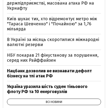
держпідприємстві, масована атака РФ на
Укрнафту
Київ шукає тих, хто відремонтує метро між
"Тараса Шевченко" і "Почайною" за 1,76
мільярда
В Україні за місяць скоротилися міжнародні
валютні резерви
НБУ покарав 21 фінустанову за порушення,
серед них Райффайзен
Нацбанк дозволив не визнавати дефолт
бізнесу на тлі атак РФ
Україна уразила шість суден тіньового
флоту РФ та 10 енерговузлів
ВСІ НОВИНИ