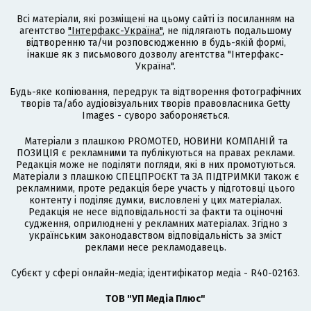
Всі матеріали, які розміщені на цьому сайті із посиланням на
агентство
"Інтерфакс-Україна"
, не підлягають подальшому
відтворенню та/чи розповсюдженню в будь-якій формі,
інакше як з письмового дозволу агентства "Інтерфакс-
Україна".
Будь-яке копіювання, передрук та відтворення фотографічних
творів та/або аудіовізуальних творів правовласника Getty
Images - суворо забороняється.
Матеріали з плашкою PROMOTED, НОВИНИ КОМПАНІЙ та
ПОЗИЦІЯ є рекламними та публікуються на правах реклами.
Редакція може не поділяти погляди, які в них промотуються.
Матеріали з плашкою СПЕЦПРОЄКТ та ЗА ПІДТРИМКИ також є
рекламними, проте редакція бере участь у підготовці цього
контенту і поділяє думки, висловлені у цих матеріалах.
Редакція не несе відповідальності за факти та оціночні
судження, оприлюднені у рекламних матеріалах. Згідно з
українським законодавством відповідальність за зміст
реклами несе рекламодавець.
Cубєкт у сфері онлайн-медіа; ідентифікатор медіа - R40-02163.
ТОВ "УП Медіа Плюс"