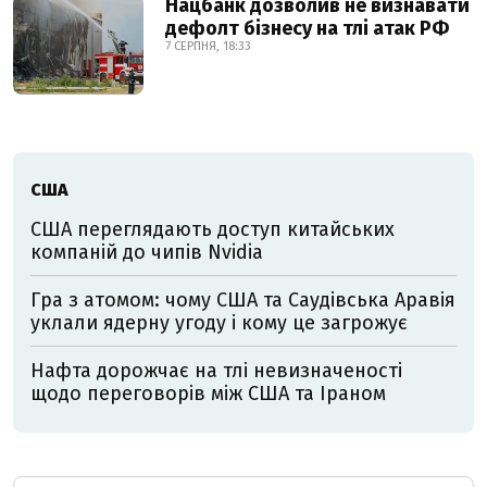
Нацбанк дозволив не визнавати
дефолт бізнесу на тлі атак РФ
7 СЕРПНЯ, 18:33
США
США переглядають доступ китайських
компаній до чипів Nvidia
Гра з атомом: чому США та Саудівська Аравія
уклали ядерну угоду і кому це загрожує
Нафта дорожчає на тлі невизначеності
щодо переговорів між США та Іраном