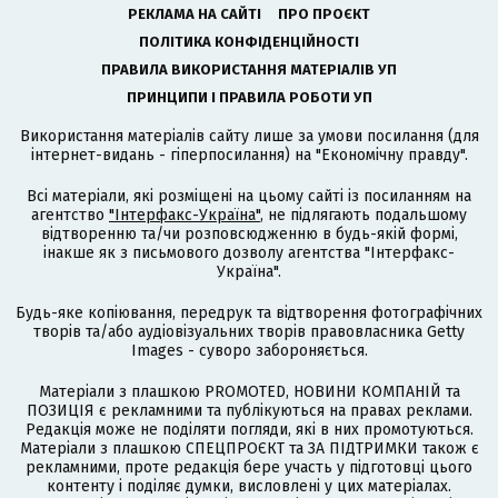
РЕКЛАМА НА САЙТІ
ПРО ПРОЄКТ
ПОЛІТИКА КОНФІДЕНЦІЙНОСТІ
ПРАВИЛА ВИКОРИСТАННЯ МАТЕРІАЛІВ УП
ПРИНЦИПИ І ПРАВИЛА РОБОТИ УП
Використання матеріалів сайту лише за умови посилання (для
інтернет-видань - гіперпосилання) на "Економічну правду".
Всі матеріали, які розміщені на цьому сайті із посиланням на
агентство
"Інтерфакс-Україна"
, не підлягають подальшому
відтворенню та/чи розповсюдженню в будь-якій формі,
інакше як з письмового дозволу агентства "Інтерфакс-
Україна".
Будь-яке копіювання, передрук та відтворення фотографічних
творів та/або аудіовізуальних творів правовласника Getty
Images - суворо забороняється.
Матеріали з плашкою PROMOTED, НОВИНИ КОМПАНІЙ та
ПОЗИЦІЯ є рекламними та публікуються на правах реклами.
Редакція може не поділяти погляди, які в них промотуються.
Матеріали з плашкою СПЕЦПРОЄКТ та ЗА ПІДТРИМКИ також є
рекламними, проте редакція бере участь у підготовці цього
контенту і поділяє думки, висловлені у цих матеріалах.