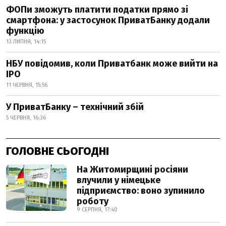
ФОПи зможуть платити податки прямо зі
смартфона: у застосунок ПриватБанку додали
функцію
13 ЛИПНЯ, 14:15
НБУ повідомив, коли Приватбанк може вийти на
IPO
11 ЧЕРВНЯ, 15:56
У ПриватБанку – технічний збій
5 ЧЕРВНЯ, 16:36
ГОЛОВНЕ СЬОГОДНІ
На Житомирщині росіяни
влучили у німецьке
підприємство: воно зупинило
роботу
9 СЕРПНЯ, 17:40