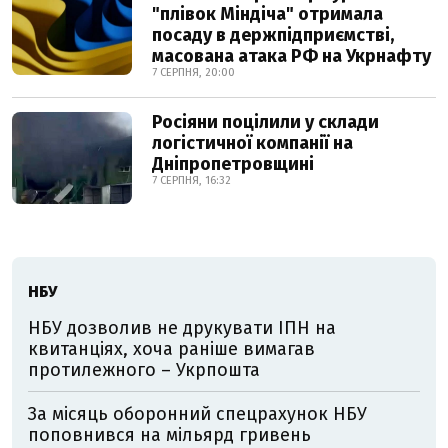
"плівок Міндіча" отримала
посаду в держпідприємстві,
масована атака РФ на Укрнафту
7 СЕРПНЯ, 20:00
Росіяни поцілили у склади
логістичної компанії на
Дніпропетровщині
7 СЕРПНЯ, 16:32
НБУ
НБУ дозволив не друкувати ІПН на
квитанціях, хоча раніше вимагав
протилежного – Укрпошта
За місяць оборонний спецрахунок НБУ
поповнився на мільярд гривень