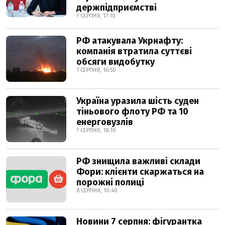
держпідприємстві
7 СЕРПНЯ, 17:10
РФ атакувала Укрнафту:
компанія втратила суттєві
обсяги видобутку
7 СЕРПНЯ, 16:50
Україна уразила шість суден
тіньового флоту РФ та 10
енерговузлів
7 СЕРПНЯ, 18:10
РФ знищила важливі склади
Фори: клієнти скаржаться на
порожні полиці
8 СЕРПНЯ, 10:40
Новини 7 серпня: фігурантка