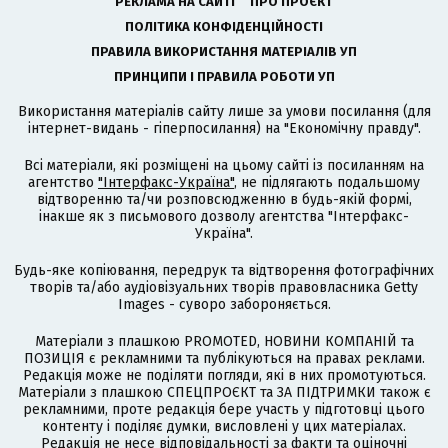
РЕКЛАМА НА САЙТІ
ПРО ПРОЄКТ
ПОЛІТИКА КОНФІДЕНЦІЙНОСТІ
ПРАВИЛА ВИКОРИСТАННЯ МАТЕРІАЛІВ УП
ПРИНЦИПИ І ПРАВИЛА РОБОТИ УП
Використання матеріалів сайту лише за умови посилання (для
інтернет-видань - гіперпосилання) на "Економічну правду".
Всі матеріали, які розміщені на цьому сайті із посиланням на
агентство
"Інтерфакс-Україна"
, не підлягають подальшому
відтворенню та/чи розповсюдженню в будь-якій формі,
інакше як з письмового дозволу агентства "Інтерфакс-
Україна".
Будь-яке копіювання, передрук та відтворення фотографічних
творів та/або аудіовізуальних творів правовласника Getty
Images - суворо забороняється.
Матеріали з плашкою PROMOTED, НОВИНИ КОМПАНІЙ та
ПОЗИЦІЯ є рекламними та публікуються на правах реклами.
Редакція може не поділяти погляди, які в них промотуються.
Матеріали з плашкою СПЕЦПРОЄКТ та ЗА ПІДТРИМКИ також є
рекламними, проте редакція бере участь у підготовці цього
контенту і поділяє думки, висловлені у цих матеріалах.
Редакція не несе відповідальності за факти та оціночні