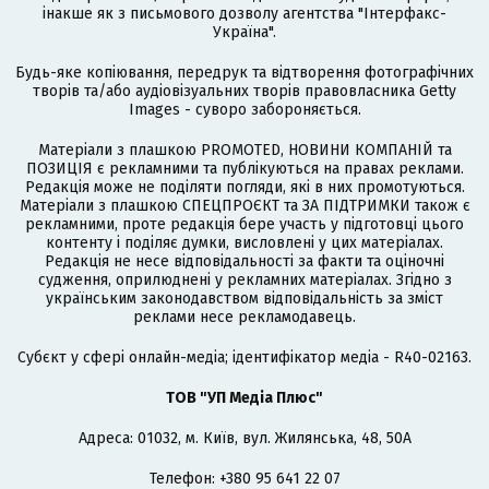
інакше як з письмового дозволу агентства "Інтерфакс-
Україна".
Будь-яке копіювання, передрук та відтворення фотографічних
творів та/або аудіовізуальних творів правовласника Getty
Images - суворо забороняється.
Матеріали з плашкою PROMOTED, НОВИНИ КОМПАНІЙ та
ПОЗИЦІЯ є рекламними та публікуються на правах реклами.
Редакція може не поділяти погляди, які в них промотуються.
Матеріали з плашкою СПЕЦПРОЄКТ та ЗА ПІДТРИМКИ також є
рекламними, проте редакція бере участь у підготовці цього
контенту і поділяє думки, висловлені у цих матеріалах.
Редакція не несе відповідальності за факти та оціночні
судження, оприлюднені у рекламних матеріалах. Згідно з
українським законодавством відповідальність за зміст
реклами несе рекламодавець.
Cубєкт у сфері онлайн-медіа; ідентифікатор медіа - R40-02163.
ТОВ "УП Медіа Плюс"
Адреса: 01032, м. Київ, вул. Жилянська, 48, 50А
Телефон: +380 95 641 22 07