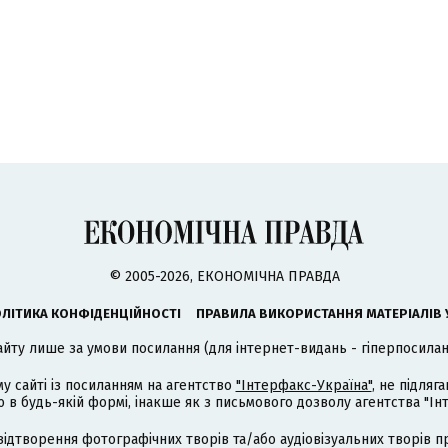
© 2005-2026, ЕКОНОМІЧНА ПРАВДА
ЛІТИКА КОНФІДЕНЦІЙНОСТІ
ПРАВИЛА ВИКОРИСТАННЯ МАТЕРІАЛІВ 
айту лише за умови посилання (для інтернет-видань - гіперпосиланн
му сайті із посиланням на агентство
"Інтерфакс-Україна"
, не підля
 будь-якій формі, інакше як з письмового дозволу агентства "Ін
відтворення фотографічних творів та/або аудіовізуальних творів п