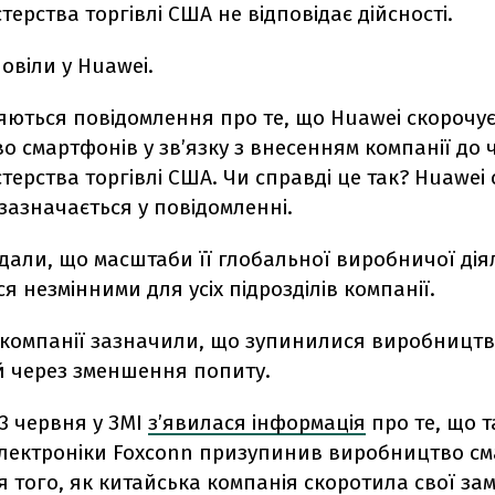
стерства торгівлі США не відповідає дійсності.
овіли у Huawei.
ляються повідомлення про те, що Huawei скорочу
 смартфонів у зв’язку з внесенням компанії до 
стерства торгівлі США. Чи справді це так? Huawei
- зазначається у повідомленні.
дали, що масштаби її глобальної виробничої дія
 незмінними для усіх підрозділів компанії.
 компанії зазначили, що зупинилися виробницт
ій через зменшення попиту.
3 червня у ЗМІ
з’явилася інформація
про те, що 
лектроніки Foxconn призупинив виробництво см
я того, як китайська компанія скоротила свої за