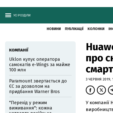
УСІ РОЗДІЛИ
НОВИНИ
ПУБЛІКАЦІЇ
КОЛОНКИ
ІН
Huawe
КОМПАНІЇ
про с
Uklon купує оператора
самокатів e-Wings за майже
смар
100 млн
3 ЧЕРВНЯ 2019, 
Paramount звертається до
ЄС за дозволом на
придбання Warner Bros
У компанії 
"Перехід у режим
виживання": кожна
виробництво