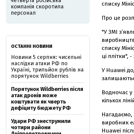
четверта російська
списку Міні
компанія скоротила
персонал
Про це розп
"У ЗМІ з’яв
виробництво
ОСТАННІ НОВИНИ
списку Міні
ці плітки", 
Новини 5 серпня: чисельні
наслідки атаки РФ по
Україні, трильйон рублів на
У Huawei до
порятунок Wildberries
залишаються
Порятунок Wildberries після
Водночас у
атак дронів може
кількох лін
коштувати як чверть
дефіциту бюджету РФ
Нагадаємо, 
Удари РФ знеструмили
виробник е
чотири райони
Huawei післ
Дніпропетровщини