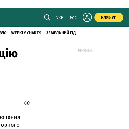
КЛУБ УП
УКР
РОС
В'Ю
WEEKLY CHARTS
ЗЕМЕЛЬНИЙ ГІД
цію
РЕКЛАМА:
орочення
чорного