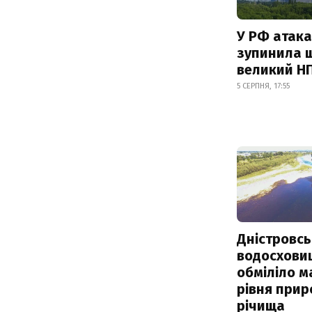
У РФ атака
зупинила 
великий Н
5 СЕРПНЯ, 17:55
Дністровсь
водосхови
обміліло м
рівня при
річища