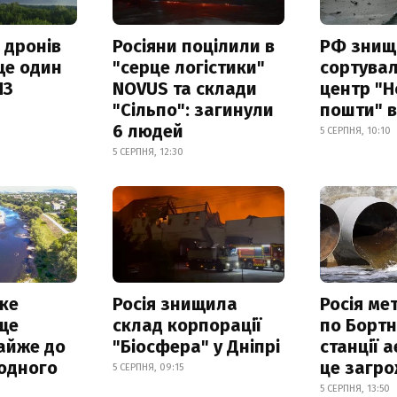
 дронів
Росіяни поцілили в
РФ знищ
ще один
"серце логістики"
сортува
ПЗ
NOVUS та склади
центр "Н
"Сільпо": загинули
пошти" в
6 людей
5 СЕРПНЯ, 10:10
5 СЕРПНЯ, 12:30
ке
Росія знищила
Росія ме
ще
склад корпорації
по Бортн
айже до
"Біосфера" у Дніпрі
станції а
родного
це загро
5 СЕРПНЯ, 09:15
5 СЕРПНЯ, 13:50