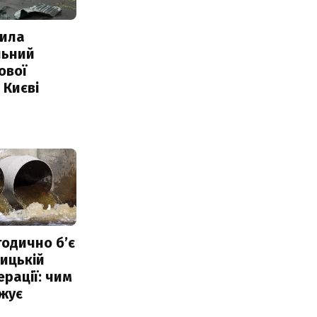
ила
льний
ової
 Києві
тодично б’є
ицькій
ерації: чим
жує