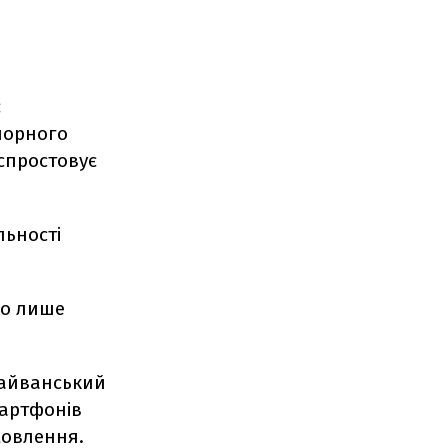
є
чорного
 спростовує
льності
во лише
тайванський
артфонів
мовлення.