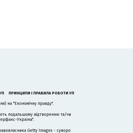
УП
ПРИНЦИПИ І ПРАВИЛА РОБОТИ УП
я) на "Економічну правду".
гають подальшому відтворенню та/чи
терфакс-Україна".
равовласника Getty Images - суворо