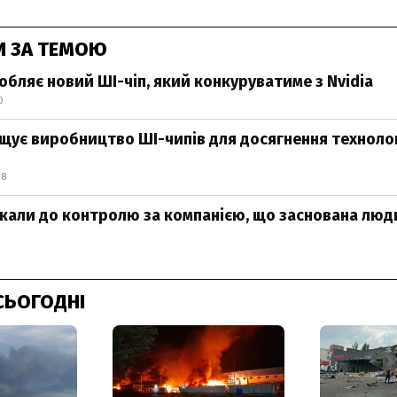
И ЗА ТЕМОЮ
обляє новий ШІ-чіп, який конкуруватиме з Nvidia
0
щує виробництво ШІ-чипів для досягнення технолог
08
кали до контролю за компанією, що заснована люд
СЬОГОДНІ